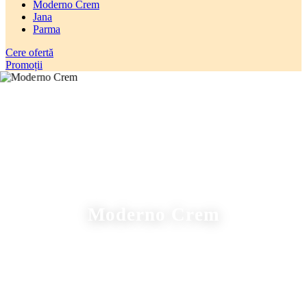
Moderno Crem
Jana
Parma
Cere ofertă
Promoții
Moderno Crem