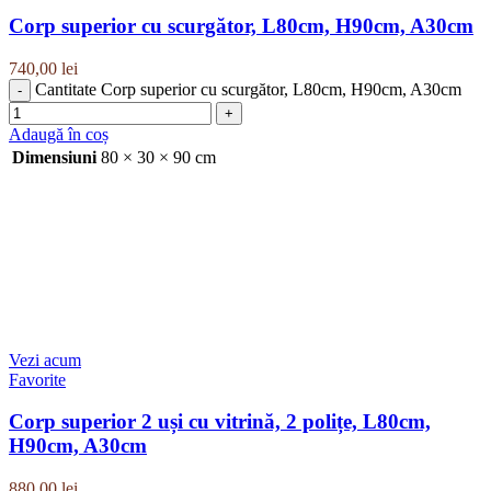
Corp superior cu scurgător, L80cm, H90cm, A30cm
740,00
lei
Cantitate Corp superior cu scurgător, L80cm, H90cm, A30cm
Adaugă în coș
Dimensiuni
80 × 30 × 90 cm
Vezi acum
Favorite
Corp superior 2 uși cu vitrină, 2 polițe, L80cm,
H90cm, A30cm
880,00
lei