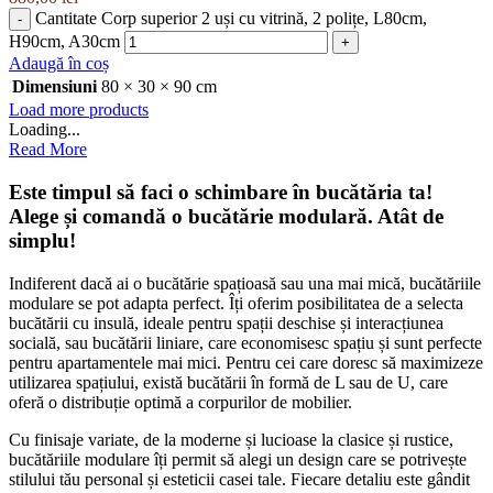
Cantitate Corp superior 2 uși cu vitrină, 2 polițe, L80cm,
H90cm, A30cm
Adaugă în coș
Dimensiuni
80 × 30 × 90 cm
Load more products
Loading...
Read More
Este timpul să faci o schimbare în bucătăria ta!
Alege și comandă o bucătărie modulară. Atât de
simplu!
Indiferent dacă ai o bucătărie spațioasă sau una mai mică, bucătăriile
modulare se pot adapta perfect. Îți oferim posibilitatea de a selecta
bucătării cu insulă, ideale pentru spații deschise și interacțiunea
socială, sau bucătării liniare, care economisesc spațiu și sunt perfecte
pentru apartamentele mai mici. Pentru cei care doresc să maximizeze
utilizarea spațiului, există bucătării în formă de L sau de U, care
oferă o distribuție optimă a corpurilor de mobilier.
Cu finisaje variate, de la moderne și lucioase la clasice și rustice,
bucătăriile modulare îți permit să alegi un design care se potrivește
stilului tău personal și esteticii casei tale. Fiecare detaliu este gândit