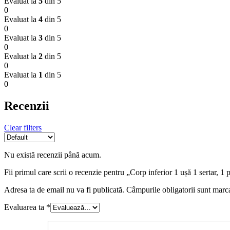
Evaluat la
5
din 5
0
Evaluat la
4
din 5
0
Evaluat la
3
din 5
0
Evaluat la
2
din 5
0
Evaluat la
1
din 5
0
Recenzii
Clear filters
Nu există recenzii până acum.
Fii primul care scrii o recenzie pentru „Corp inferior 1 ușă 1 sertar
Adresa ta de email nu va fi publicată.
Câmpurile obligatorii sunt marc
Evaluarea ta
*