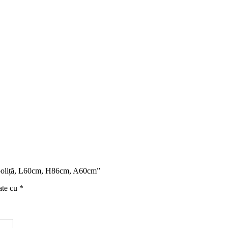
, 1 poliță, L60cm, H86cm, A60cm”
ate cu
*