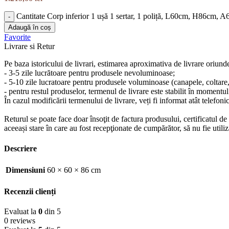
Cantitate Corp inferior 1 ușă 1 sertar, 1 poliță, L60cm, H86cm, 
Adaugă în coș
Favorite
Livrare si Retur
Pe baza istoricului de livrari, estimarea aproximativa de livrare oriund
- 3-5 zile lucrătoare pentru produsele nevoluminoase;
- 5-10 zile lucratoare pentru produsele voluminoase (canapele, coltare, s
- pentru restul produselor, termenul de livrare este stabilit în momentul
În cazul modificării termenului de livrare, veți fi informat atât telefonic
Returul se poate face doar însoţit de factura produsului, certificatul d
aceeași stare în care au fost recepţionate de cumpărător, să nu fie ut
Descriere
Dimensiuni
60 × 60 × 86 cm
Recenzii clienți
Evaluat la
0
din 5
0 reviews