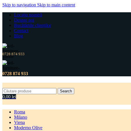
Skip to navigation
Skip to main content
Locația noastră
Despre noi
Bucătăriile clienților
Contact
Blog
0728 874 933
0728 874 933
Search
0,00
lei
Roma
Milano
Viena
Moderno Olive