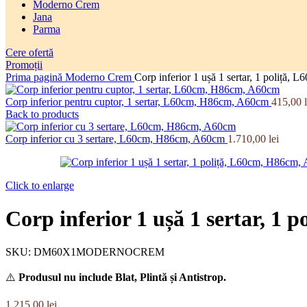
Moderno Crem
Jana
Parma
Cere ofertă
Promoții
Prima pagină
Moderno Crem
Corp inferior 1 ușă 1 sertar, 1 poliță
Corp inferior pentru cuptor, 1 sertar, L60cm, H86cm, A60cm
415,00
Back to products
Corp inferior cu 3 sertare, L60cm, H86cm, A60cm
1.710,00
lei
Click to enlarge
Corp inferior 1 ușă 1 sertar, 1
SKU:
DM60X1MODERNOCREM
⚠️
Produsul nu include Blat, Plintă și Antistrop.
1.215,00
lei