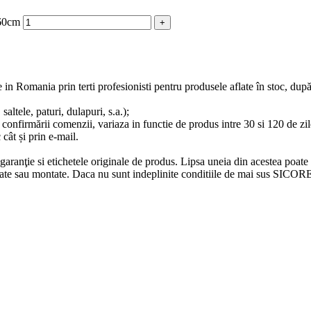
A60cm
e in Romania prin terti profesionisti pentru produsele aflate în stoc, du
altele, paturi, dulapuri, s.a.);
 confirmării comenzii, variaza in functie de produs intre 30 si 120 de zile
 cât și prin e-mail.
e garanţie si etichetele originale de produs. Lipsa uneia din acestea poate
ilizate sau montate. Daca nu sunt indeplinite conditiile de mai sus SICO