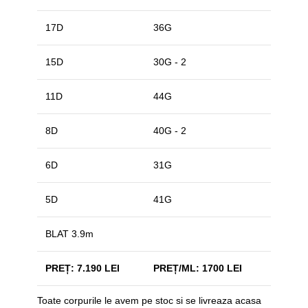
17D
36G
15D
30G - 2
11D
44G
8D
40G - 2
6D
31G
5D
41G
BLAT 3.9m
PREȚ: 7.190 LEI
PREȚ/ML: 1700 LEI
Toate corpurile le avem pe stoc si se livreaza acasa