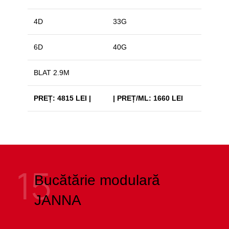
4D
33G
6D
40G
BLAT 2.9M
PREȚ: 4815 LEI |
| PREȚ/ML: 1660 LEI
15
Bucătărie modulară
JANNA