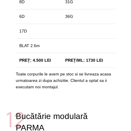
8D
31G
6D
36G
17D
BLAT 2.6m
PREȚ: 4.500 LEI
PREȚ/ML: 1730 LEI
Toate corpurile le avem pe stoc si se livreaza acasa
urmatoarea zi dupa achizitie. Clientul a optat sa ii
executam noi montajul.
12
Bucătărie modulară
PARMA