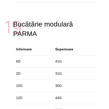
19
Bucătărie modulară
PARMA
Inferioare
Superioare
6D
41G
2D
31G
15D
30G
12D
44G