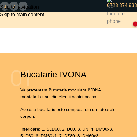
0728 874 933
Skip to navigation
Skip to main content
0
Bucătăriile clienților
Acasă
Bucătăriile clienților
01
Bucatarie IVONA
Va prezentam Bucataria modulara IVONA
montata la unul din clientii nostrii acasa.
Aceasta bucatarie este compusa din urmatoarele
corpuri:
Inferioare: 1. SLD60, 2. D60, 3. DN, 4. DM90x3,
5. D60, 6. DM60x1, 7. DZ80, 8. DM60x3.