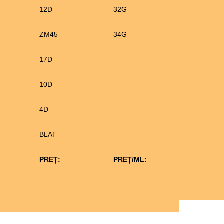
12D
32G
ZM45
34G
17D
10D
4D
BLAT
PREȚ:
PREȚ/ML: