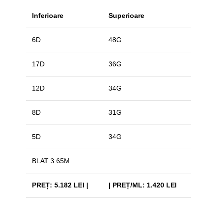
Inferioare
Superioare
6D
48G
17D
36G
12D
34G
8D
31G
5D
34G
BLAT 3.65M
PREȚ: 5.182 LEI |
| PREȚ/ML: 1.420 LEI