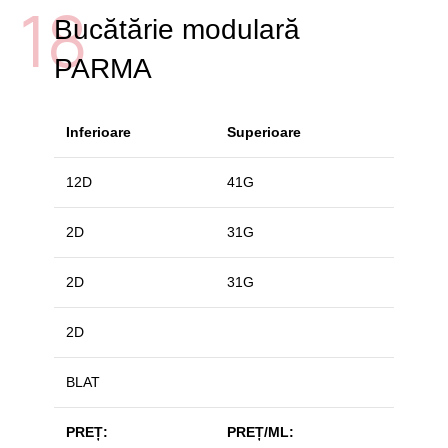
18
Bucătărie modulară
PARMA
Inferioare
Superioare
12D
41G
2D
31G
2D
31G
2D
BLAT
PREȚ:
PREȚ/ML: