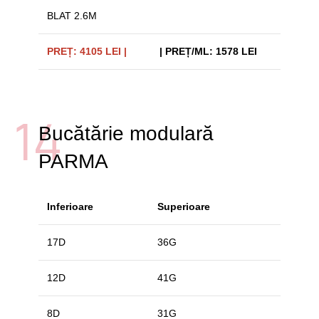
BLAT 2.6M
PREȚ: 4105 LEI |
| PREȚ/ML: 1578 LEI
14
Bucătărie modulară
PARMA
Inferioare
Superioare
17D
36G
12D
41G
8D
31G