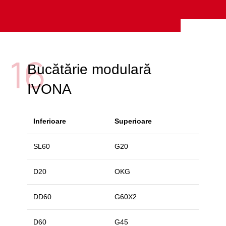
16
Bucătărie modulară
IVONA
Inferioare
Superioare
SL60
G20
D20
OKG
DD60
G60X2
D60
G45