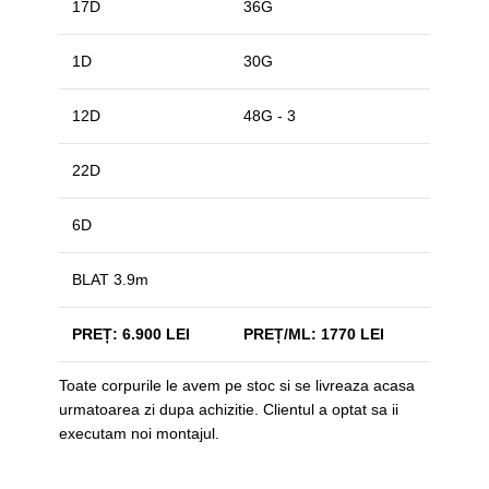
17D
36G
1D
30G
12D
48G - 3
22D
6D
BLAT 3.9m
PREȚ: 6.900 LEI
PREȚ/ML: 1770 LEI
Toate corpurile le avem pe stoc si se livreaza acasa
urmatoarea zi dupa achizitie. Clientul a optat sa ii
executam noi montajul.