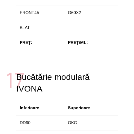
FRONT45
G60X2
BLAT
PREȚ:
PREȚ/ML:
17
Bucătărie modulară
IVONA
Inferioare
Superioare
DD60
OKG