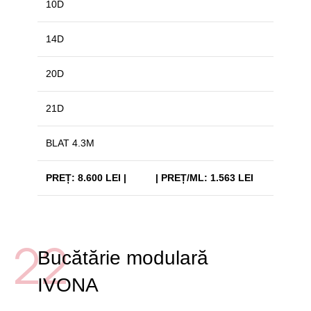
10D
14D
20D
21D
BLAT 4.3M
PREȚ: 8.600 LEI |
| PREȚ/ML: 1.563 LEI
22
Bucătărie modulară
IVONA