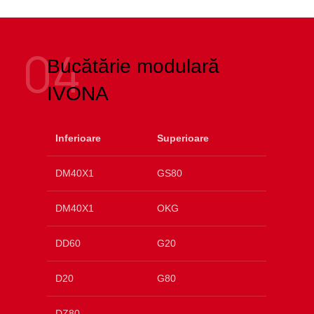
04
Bucătărie modulară
IVONA
Inferioare
Superioare
DM40X1
GS80
DM40X1
OKG
DD60
G20
D20
G80
DZ80