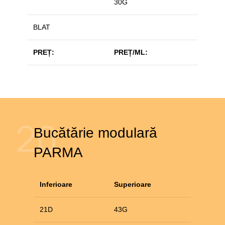
30G
BLAT
PREȚ:
PREȚ/ML:
20
Bucătărie modulară
PARMA
Inferioare
Superioare
21D
43G