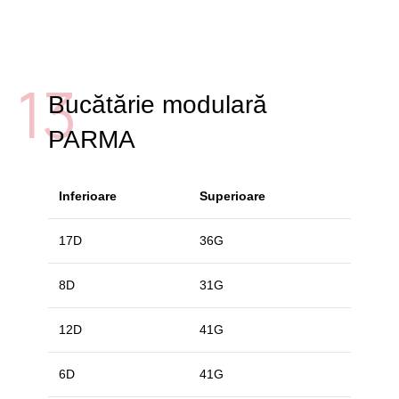
13
Bucătărie modulară
PARMA
Inferioare
Superioare
17D
36G
8D
31G
12D
41G
6D
41G