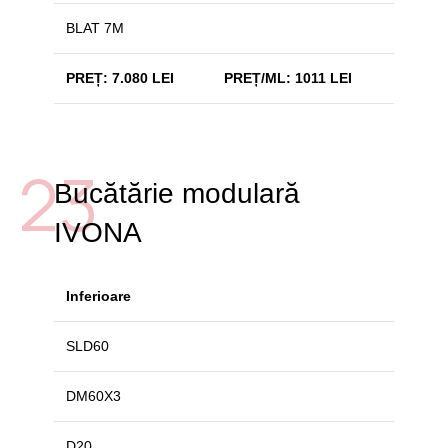
BLAT 7M
PREȚ: 7.080 LEI
PREȚ/ML: 1011 LEI
23
Bucătărie modulară
IVONA
Inferioare
SLD60
DM60X3
D20