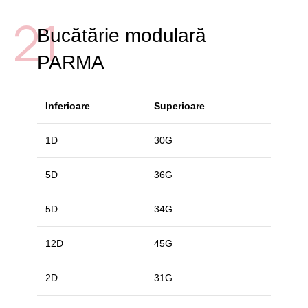
21
Bucătărie modulară
PARMA
Inferioare
Superioare
1D
30G
5D
36G
5D
34G
12D
45G
2D
31G