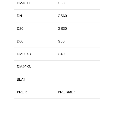
DM40X1
G80
DN
GS60
D20
GS30
D60
G60
DM60X3
G40
DM40X3
BLAT
PREȚ:
PREȚ/ML: