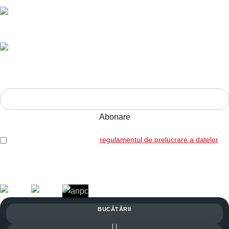
Livrare în toată România.
Ani de experiență,
calitate pe termen lung.
Adresa:
Str. Nucului nr. 28, Brașov
ABONEAZĂ-TE LA NEWSLETTER!
Am citit și sunt de acord cu
regulamentul de prelucrare a datelor
Legal: SICOREX SRL, RO7739702, J08/1102/1995
Copyright © 2026 Toate drepturile rezervate. Powered by
Italic.
BUCĂTĂRII