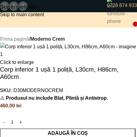
0728 874 933
Skip to navigation
Skip to main content
0
Prima pagină
Moderno Crem
Click to enlarge
Corp inferior 1 ușă 1 poliță, L30cm, H86cm,
A60cm
SKU:
D30MODERNOCREM
⚠️
Produsul nu include Blat, Plintă și Antistrop.
460,00
lei
ADAUGĂ ÎN COȘ