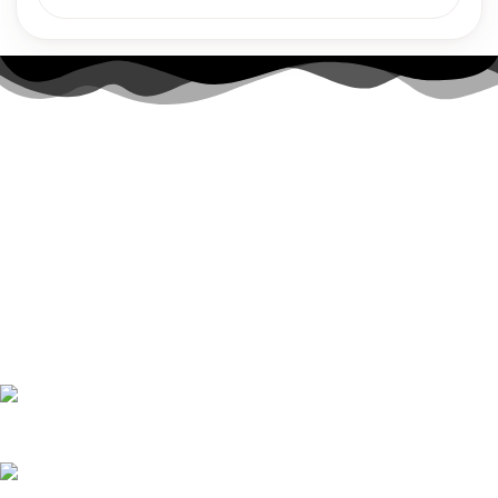
Link-uri utile
Contul meu
Politica Cookies
Termenii și Condițiile
Politica de confidențialitate
Politică de livrare și returnări
Nr. telefon:
0728 874 933
E-mail:
comenzi@bucatariimodulo.ro