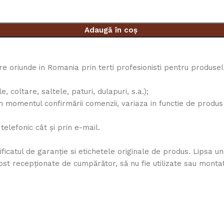
Adaugă în coș
are oriunde in Romania prin terti profesionisti pentru produse
coltare, saltele, paturi, dulapuri, s.a.);
n momentul confirmării comenzii, variaza in functie de produs i
 telefonic cât și prin e-mail.
tificatul de garanţie si etichetele originale de produs. Lipsa
fost recepţionate de cumpărător, să nu fie utilizate sau monta