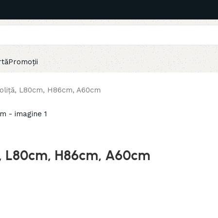
rtă
Promoții
1 poliță, L80cm, H86cm, A60cm
liță, L80cm, H86cm, A60cm