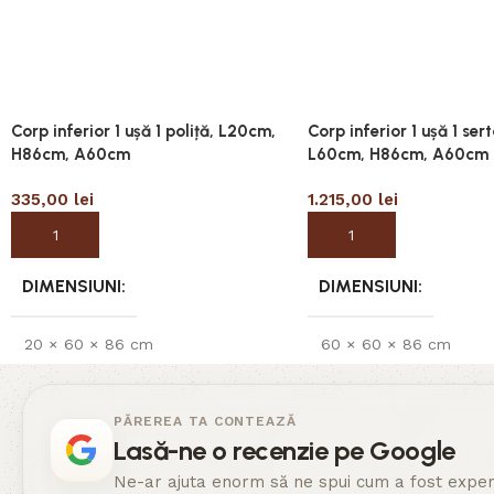
Corp inferior 1 ușă 1 poliță, L20cm,
Corp inferior 1 ușă 1 serta
H86cm, A60cm
L60cm, H86cm, A60cm
335,00
lei
1.215,00
lei
Adaugă în coș
Adaugă în coș
DIMENSIUNI
DIMENSIUNI
20 × 60 × 86 cm
60 × 60 × 86 cm
PĂREREA TA CONTEAZĂ
Lasă-ne o recenzie pe Google
Ne-ar ajuta enorm să ne spui cum a fost experi