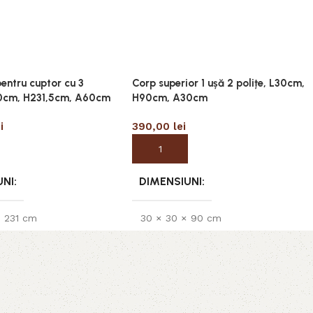
pentru cuptor cu 3
Corp superior 1 ușă 2 polițe, L30cm,
60cm, H231,5cm, A60cm
H90cm, A30cm
i
390,00
lei
 coș
Adaugă în coș
UNI
DIMENSIUNI
× 231 cm
30 × 30 × 90 cm