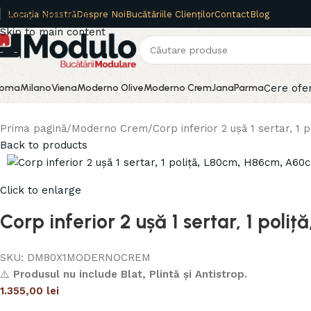
Locația Noastră
Despre Noi
Bucătăriile Clienților
Contact
Blog
Skip to navigation
Skip to main content
Cere ofe
oma
Milano
Viena
Moderno Olive
Moderno Crem
Jana
Parma
Prima pagină
Moderno Crem
Corp inferior 2 ușă 1 sertar, 
Back to products
Click to enlarge
Corp inferior 2 ușă 1 sertar, 1 po
SKU:
DM80X1MODERNOCREM
⚠️
Produsul nu include Blat, Plintă și Antistrop.
1.355,00
lei