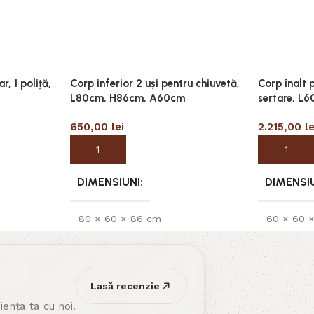
r, 1 poliță,
Corp inferior 2 uși pentru chiuvetă,
Corp înalt 
L80cm, H86cm, A60cm
sertare, L
650,00
lei
2.215,00
le
Adaugă în coș
Adaugă în
DIMENSIUNI
DIMENSI
80 × 60 × 86 cm
60 × 60 
Lasă recenzie
ența ta cu noi.