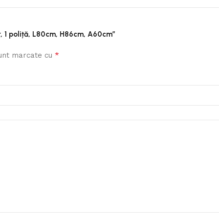
tar, 1 poliță, L80cm, H86cm, A60cm”
*
sunt marcate cu