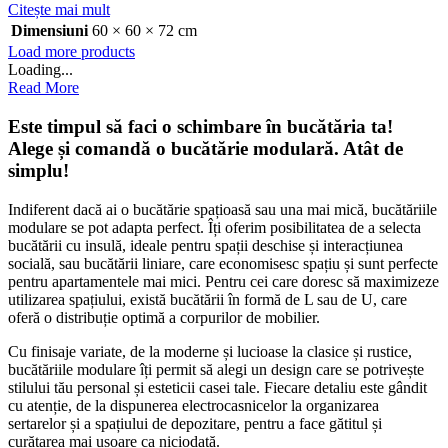
Citește mai mult
Dimensiuni
60 × 60 × 72 cm
Load more products
Loading...
Read More
Este timpul să faci o schimbare în bucătăria ta!
Alege și comandă o bucătărie modulară. Atât de
simplu!
Indiferent dacă ai o bucătărie spațioasă sau una mai mică, bucătăriile
modulare se pot adapta perfect. Îți oferim posibilitatea de a selecta
bucătării cu insulă, ideale pentru spații deschise și interacțiunea
socială, sau bucătării liniare, care economisesc spațiu și sunt perfecte
pentru apartamentele mai mici. Pentru cei care doresc să maximizeze
utilizarea spațiului, există bucătării în formă de L sau de U, care
oferă o distribuție optimă a corpurilor de mobilier.
Cu finisaje variate, de la moderne și lucioase la clasice și rustice,
bucătăriile modulare îți permit să alegi un design care se potrivește
stilului tău personal și esteticii casei tale. Fiecare detaliu este gândit
cu atenție, de la dispunerea electrocasnicelor la organizarea
sertarelor și a spațiului de depozitare, pentru a face gătitul și
curățarea mai ușoare ca niciodată.