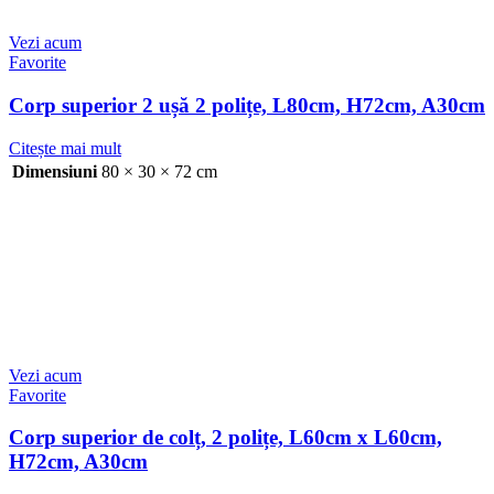
Vezi acum
Favorite
Corp superior 2 ușă 2 polițe, L80cm, H72cm, A30cm
Citește mai mult
Dimensiuni
80 × 30 × 72 cm
Vezi acum
Favorite
Corp superior de colț, 2 polițe, L60cm x L60cm,
H72cm, A30cm