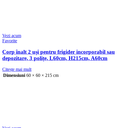
Vezi acum
Favorite
Corp înalt 2 uși pentru frigider incorporabil sau
depozitare, 3 polițe, L60cm, H215cm, A60cm
Citește mai mult
Dimensiuni
60 × 60 × 215 cm