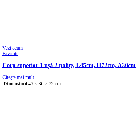
Vezi acum
Favorite
Corp superior 1 ușă 2 polițe, L45cm, H72cm, A30cm
Citește mai mult
Dimensiuni
45 × 30 × 72 cm