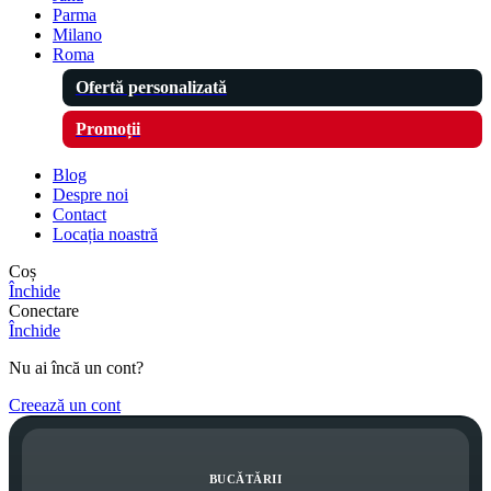
Parma
Milano
Roma
Ofertă personalizată
Promoții
Blog
Despre noi
Contact
Locația noastră
Coș
Închide
Conectare
Închide
Nu ai încă un cont?
Creează un cont
BUCĂTĂRII