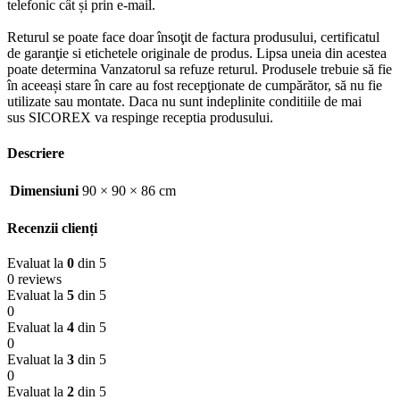
telefonic cât și prin e-mail.
Returul se poate face doar însoţit de factura produsului, certificatul
de garanţie si etichetele originale de produs. Lipsa uneia din acestea
poate determina Vanzatorul sa refuze returul. Produsele trebuie să fie
în aceeași stare în care au fost recepţionate de cumpărător, să nu fie
utilizate sau montate. Daca nu sunt indeplinite conditiile de mai
sus SICOREX va respinge receptia produsului.
Descriere
Dimensiuni
90 × 90 × 86 cm
Recenzii clienți
Evaluat la
0
din 5
0 reviews
Evaluat la
5
din 5
0
Evaluat la
4
din 5
0
Evaluat la
3
din 5
0
Evaluat la
2
din 5