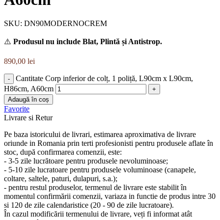
SKU:
DN90MODERNOCREM
⚠️
Produsul nu include Blat, Plintă și Antistrop.
890,00
lei
Cantitate Corp inferior de colț, 1 poliță, L90cm x L90cm,
H86cm, A60cm
Adaugă în coș
Favorite
Livrare si Retur
Pe baza istoricului de livrari, estimarea aproximativa de livrare
oriunde in Romania prin terti profesionisti pentru produsele aflate în
stoc, după confirmarea comenzii, este:
- 3-5 zile lucrătoare pentru produsele nevoluminoase;
- 5-10 zile lucratoare pentru produsele voluminoase (canapele,
coltare, saltele, paturi, dulapuri, s.a.);
- pentru restul produselor, termenul de livrare este stabilit în
momentul confirmării comenzii, variaza in functie de produs intre 30
si 120 de zile calendaristice (20 - 90 de zile lucratoare).
În cazul modificării termenului de livrare, veți fi informat atât