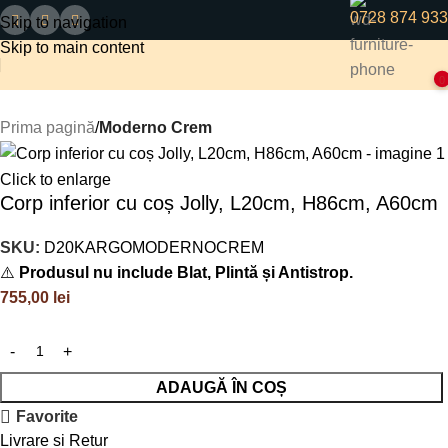
0728 874 933
Skip to navigation
Skip to main content
0
Prima pagină
Moderno Crem
Click to enlarge
Corp inferior cu coș Jolly, L20cm, H86cm, A60cm
SKU:
D20KARGOMODERNOCREM
⚠️
Produsul nu include Blat, Plintă și Antistrop.
755,00
lei
ADAUGĂ ÎN COȘ
Favorite
Livrare si Retur