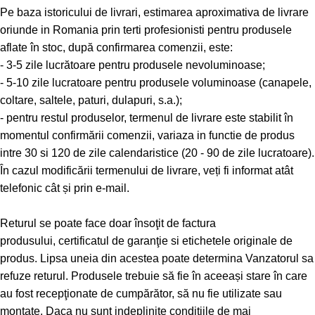
Pe baza istoricului de livrari, estimarea aproximativa de livrare
oriunde in Romania prin terti profesionisti pentru produsele
aflate în stoc, după confirmarea comenzii, este:
- 3-5 zile lucrătoare pentru produsele nevoluminoase;
- 5-10 zile lucratoare pentru produsele voluminoase (canapele,
coltare, saltele, paturi, dulapuri, s.a.);
- pentru restul produselor, termenul de livrare este stabilit în
momentul confirmării comenzii, variaza in functie de produs
intre 30 si 120 de zile calendaristice (20 - 90 de zile lucratoare).
În cazul modificării termenului de livrare, veți fi informat atât
telefonic cât și prin e-mail.
Returul se poate face doar însoţit de factura
produsului, certificatul de garanţie si etichetele originale de
produs. Lipsa uneia din acestea poate determina Vanzatorul sa
refuze returul. Produsele trebuie să fie în aceeași stare în care
au fost recepţionate de cumpărător, să nu fie utilizate sau
montate. Daca nu sunt indeplinite conditiile de mai