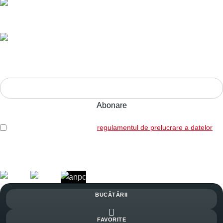
Ani de experiență,
calitate pe termen lung.
Adresa:
Str. Nucului nr. 28, Brașov
ABONEAZĂ-TE LA NEWSLETTER!
Am citit și sunt de acord cu
regulamentul de prelucrare a datelor
Legal: SICOREX SRL, RO7739702, J08/1102/1995
Copyright © 2026 Toate drepturile rezervate. Powered by
Italic.
BUCĂTĂRII
FAVORITE