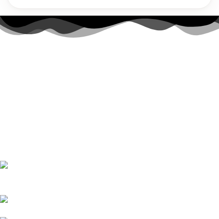
Link-uri utile
Contul meu
Politica Cookies
Termenii și Condițiile
Politica de confidențialitate
Politică de livrare și returnări
Nr. telefon:
0728 874 933
E-mail:
comenzi@bucatariimodulo.ro
Livrare în toată România.