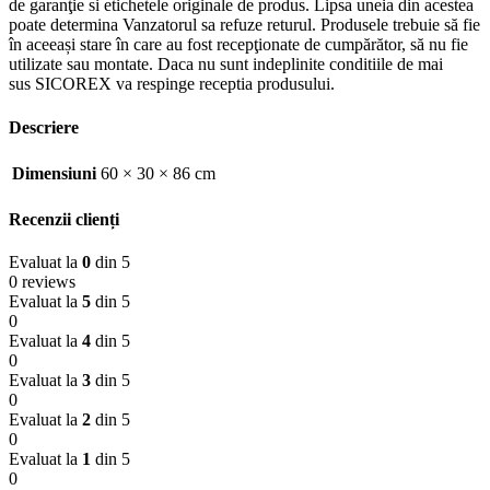
de garanţie si etichetele originale de produs. Lipsa uneia din acestea
poate determina Vanzatorul sa refuze returul. Produsele trebuie să fie
în aceeași stare în care au fost recepţionate de cumpărător, să nu fie
utilizate sau montate. Daca nu sunt indeplinite conditiile de mai
sus SICOREX va respinge receptia produsului.
Descriere
Dimensiuni
60 × 30 × 86 cm
Recenzii clienți
Evaluat la
0
din 5
0 reviews
Evaluat la
5
din 5
0
Evaluat la
4
din 5
0
Evaluat la
3
din 5
0
Evaluat la
2
din 5
0
Evaluat la
1
din 5
0