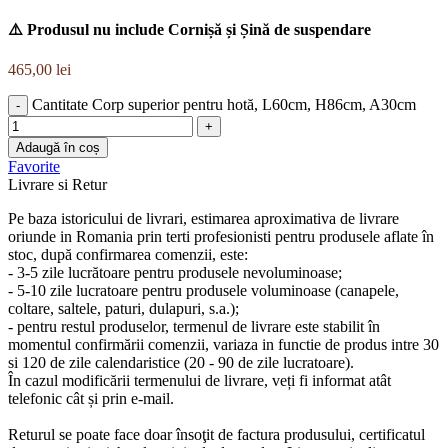
⚠️ Produsul nu include Cornișă și Șină de suspendare
465,00
lei
Cantitate Corp superior pentru hotă, L60cm, H86cm, A30cm
Adaugă în coș
Favorite
Livrare si Retur
Pe baza istoricului de livrari, estimarea aproximativa de livrare
oriunde in Romania prin terti profesionisti pentru produsele aflate în
stoc, după confirmarea comenzii, este:
- 3-5 zile lucrătoare pentru produsele nevoluminoase;
- 5-10 zile lucratoare pentru produsele voluminoase (canapele,
coltare, saltele, paturi, dulapuri, s.a.);
- pentru restul produselor, termenul de livrare este stabilit în
momentul confirmării comenzii, variaza in functie de produs intre 30
si 120 de zile calendaristice (20 - 90 de zile lucratoare).
În cazul modificării termenului de livrare, veți fi informat atât
telefonic cât și prin e-mail.
Returul se poate face doar însoţit de factura produsului, certificatul