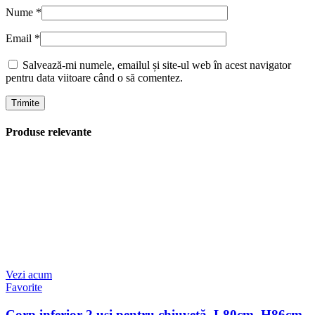
Nume
*
Email
*
Salvează-mi numele, emailul și site-ul web în acest navigator
pentru data viitoare când o să comentez.
Produse relevante
Vezi acum
Favorite
Corp inferior 2 uși pentru chiuvetă, L80cm, H86cm,