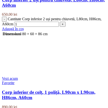
A60cm
650,00
lei
Cantitate Corp inferior 2 uși pentru chiuvetă, L80cm, H86cm,
A60cm
Adaugă în coș
Dimensiuni
80 × 60 × 86 cm
Vezi acum
Favorite
Corp inferior de colț, 1 poliță, L90cm x L90cm,
H86cm, A60cm
890,00
lei