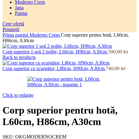
Moderno Crem
Jana
Parma
Cere ofertă
Promoții
Prima pagină
Moderno Crem
Corp superior pentru hotă, L60cm,
H86cm, A30cm
Corp superior 1 ușă 2 polițe, L60cm, H90cm, A30cm
590,00
lei
Back to products
Corp superior cu scurgător, L80cm, H90cm, A30cm
740,00
lei
Click to enlarge
Corp superior pentru hotă,
L60cm, H86cm, A30cm
SKU:
OKGMODERNOCREM