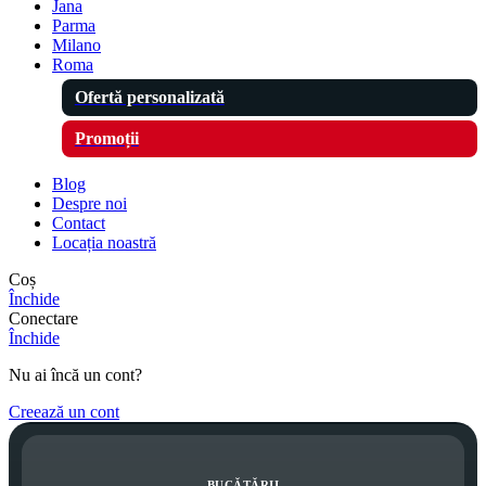
Jana
Parma
Milano
Roma
Ofertă personalizată
Promoții
Blog
Despre noi
Contact
Locația noastră
Coș
Închide
Conectare
Închide
Nu ai încă un cont?
Creează un cont
BUCĂTĂRII