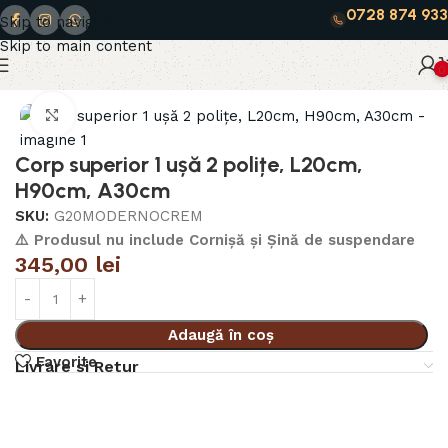
0728 874 933
Skip to navigation
Skip to main content
0
Prima pagină
Moderno Crem
Click to enlarge
Corp superior 1 ușă 2 polițe, L20cm,
H90cm, A30cm
SKU:
G20MODERNOCREM
⚠️ Produsul nu include Cornișă și Șină de suspendare
345,00
lei
Adaugă în coș
Favorite
Livrare si Retur