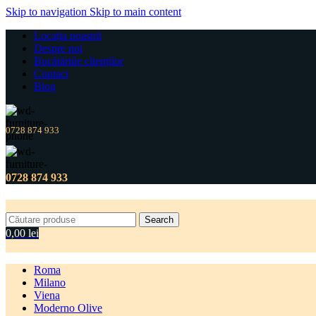
Skip to navigation
Skip to main content
Locația noastră
Despre noi
Bucătăriile clienților
Contact
Blog
0728 874 933
0728 874 933
Search
0,00
lei
Roma
Milano
Viena
Moderno Olive