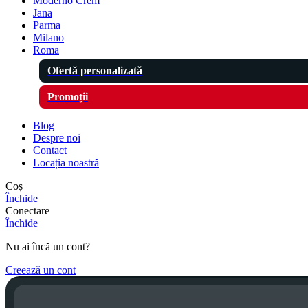
Moderno Crem
Jana
Parma
Milano
Roma
Ofertă personalizată
Promoții
Blog
Despre noi
Contact
Locația noastră
Coș
Închide
Conectare
Închide
Nu ai încă un cont?
Creează un cont