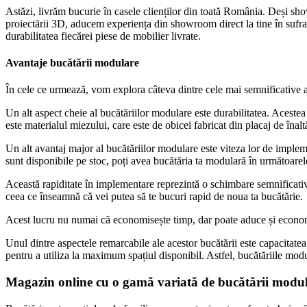
Astăzi, livrăm bucurie în casele clienților din toată România. Deși sho
proiectării 3D, aducem experiența din showroom direct la tine în sufrag
durabilitatea fiecărei piese de mobilier livrate.
Avantaje bucătării modulare
În cele ce urmează, vom explora câteva dintre cele mai semnificative 
Un alt aspect cheie al bucătăriilor modulare este durabilitatea. Acestea
este materialul miezului, care este de obicei fabricat din placaj de înal
Un alt avantaj major al bucătăriilor modulare este viteza lor de implem
sunt disponibile pe stoc, poți avea bucătăria ta modulară în următoarele
Această rapiditate în implementare reprezintă o schimbare semnificativă
ceea ce înseamnă că vei putea să te bucuri rapid de noua ta bucătărie.
Acest lucru nu numai că economisește timp, dar poate aduce și economii
Unul dintre aspectele remarcabile ale acestor bucătării este capacitatea d
pentru a utiliza la maximum spațiul disponibil. Astfel, bucătăriile mod
Magazin online cu o gamă variată de bucătării modu