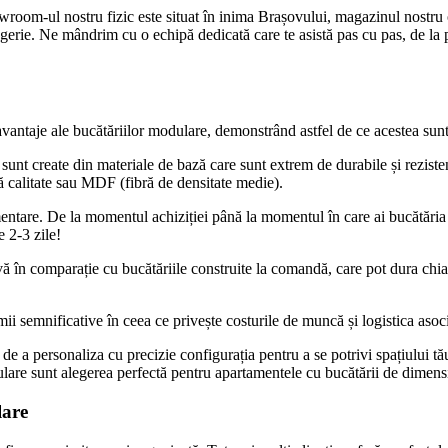
wroom-ul nostru fizic este situat în inima Brașovului, magazinul nostru o
erie. Ne mândrim cu o echipă dedicată care te asistă pas cu pas, de la pr
avantaje ale bucătăriilor modulare, demonstrând astfel de ce acestea sun
 sunt create din materiale de bază care sunt extrem de durabile și reziste
tă calitate sau MDF (fibră de densitate medie).
entare. De la momentul achiziției până la momentul în care ai bucătăria f
 2-3 zile!
 în comparație cu bucătăriile construite la comandă, care pot dura chiar
 semnificative în ceea ce privește costurile de muncă și logistica asoci
e a personaliza cu precizie configurația pentru a se potrivi spațiului tău. 
ulare sunt alegerea perfectă pentru apartamentele cu bucătării de dimens
lare