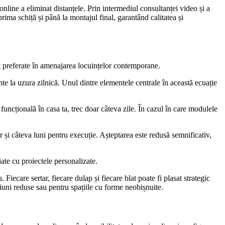
nline a eliminat distanțele. Prin intermediul consultanței video și a
ima schiță și până la montajul final, garantând calitatea și
t preferate în amenajarea locuințelor contemporane.
nte la uzura zilnică. Unul dintre elementele centrale în această ecuație
uncțională în casa ta, trec doar câteva zile. În cazul în care modulele
 și câteva luni pentru execuție. Așteptarea este redusă semnificativ,
ate cu proiectele personalizate.
Fiecare sertar, fiecare dulap și fiecare blat poate fi plasat strategic
iuni reduse sau pentru spațiile cu forme neobișnuite.