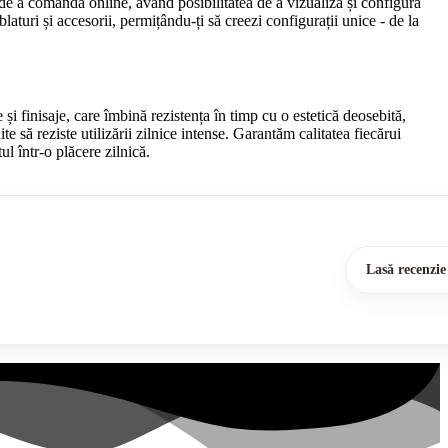
l de a comanda online, având posibilitatea de a vizualiza și configura
aturi și accesorii, permițându-ți să creezi configurații unice - de la
și finisaje, care îmbină rezistența în timp cu o estetică deosebită,
e să reziste utilizării zilnice intense. Garantăm calitatea fiecărui
ul într-o plăcere zilnică.
Lasă recenzie