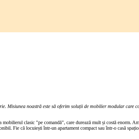
ie. Misiunea noastră este să oferim soluții de mobilier modular care c
 la mobilierul clasic "pe comandă", care durează mult și costă enorm. Am 
onibil. Fie că locuiești într-un apartament compact sau într-o casă spațio