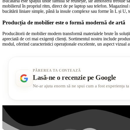
Bucătăria este spațiul unde familia se reunește, iar atmosfera trebuie s
mobilierul în propriul ritm, direct de pe laptop sau telefon. Magazinul n
bucătării liniare simple, până la insule complexe sau forme în L și U, t
Producția de mobilier este o formă modernă de artă
Producătorii de mobilier modern transformă materialele brute în soluții 
apreciată de cei mai exigenți clienți. Sortimentul nostru include produse 
modul, oferind caracteristici operaționale excelente, un aspect vizual atr
PĂREREA TA CONTEAZĂ
Lasă-ne o recenzie pe Google
Ne-ar ajuta enorm să ne spui cum a fost experiența ta