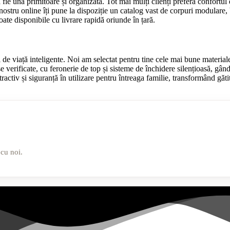
ă fie una primitoare și organizată. Tot mai mulți clienți preferă confortu
ostru online îți pune la dispoziție un catalog vast de corpuri modulare, bl
oate disponibile cu livrare rapidă oriunde în țară.
de viață inteligente. Noi am selectat pentru tine cele mai bune materiale 
verificate, cu feronerie de top și sisteme de închidere silențioasă, gândit
activ și siguranță în utilizare pentru întreaga familie, transformând gătit
 cu noi.