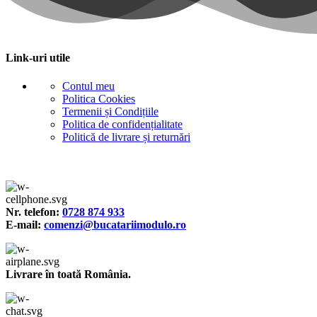
Link-uri utile
Contul meu
Politica Cookies
Termenii și Condițiile
Politica de confidențialitate
Politică de livrare și returnări
Nr. telefon:
0728 874 933
E-mail:
comenzi@bucatariimodulo.ro
Livrare în toată România.