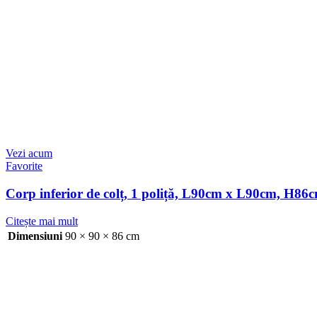
Vezi acum
Favorite
Corp inferior de colț, 1 poliță, L90cm x L90cm, H8
Citește mai mult
Dimensiuni
90 × 90 × 86 cm