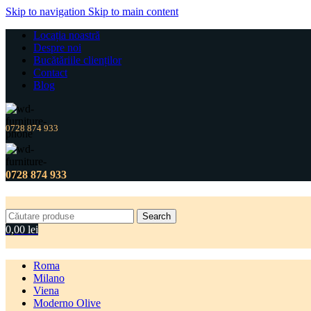
Skip to navigation
Skip to main content
Locația noastră
Despre noi
Bucătăriile clienților
Contact
Blog
0728 874 933
0728 874 933
Search
0,00
lei
Roma
Milano
Viena
Moderno Olive