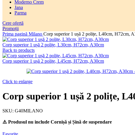
Moderno Crem
Jana
Parma
Cere ofertă
Promoții
Prima pagină
Milano
Corp superior 1 ușă 2 polițe, L40cm, H72cm, 
Corp superior 1 ușă 2 polițe, L30cm, H72cm, A30cm
Back to products
Corp superior 1 ușă 2 polițe, L45cm, H72cm, A30cm
Click to enlarge
Corp superior 1 ușă 2 polițe, 
SKU:
G40MILANO
⚠️ Produsul nu include Cornișă și Șină de suspendare
Favorite