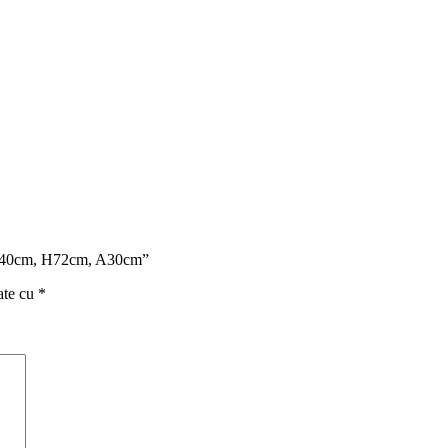
țe, L40cm, H72cm, A30cm”
ate cu
*