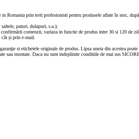
e in Romania prin terti profesionisti pentru produsele aflate în stoc, du
altele, paturi, dulapuri, s.a.);
 confirmării comenzii, variaza in functie de produs intre 30 si 120 de zile
 cât și prin e-mail.
e garanţie si etichetele originale de produs. Lipsa uneia din acestea poate
ilizate sau montate. Daca nu sunt indeplinite conditiile de mai sus SICO