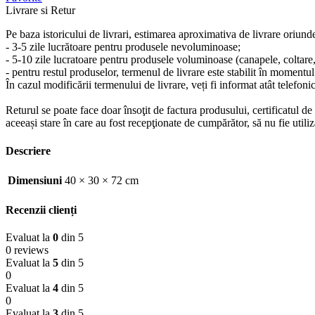
Livrare si Retur
Pe baza istoricului de livrari, estimarea aproximativa de livrare oriund
- 3-5 zile lucrătoare pentru produsele nevoluminoase;
- 5-10 zile lucratoare pentru produsele voluminoase (canapele, coltare, s
- pentru restul produselor, termenul de livrare este stabilit în momentul
În cazul modificării termenului de livrare, veți fi informat atât telefonic
Returul se poate face doar însoţit de factura produsului, certificatul d
aceeași stare în care au fost recepţionate de cumpărător, să nu fie ut
Descriere
Dimensiuni
40 × 30 × 72 cm
Recenzii clienți
Evaluat la
0
din 5
0 reviews
Evaluat la
5
din 5
0
Evaluat la
4
din 5
0
Evaluat la
3
din 5