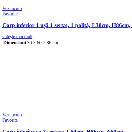
Vezi acum
Favorite
Corp inferior 1 ușă 1 sertar, 1 poliță, L30cm, H86cm
Citește mai mult
Dimensiuni
30 × 60 × 86 cm
Vezi acum
Favorite
Corp inferior cu 3 sertare, L60cm, H86cm, A60cm