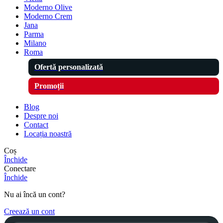
Moderno Olive
Moderno Crem
Jana
Parma
Milano
Roma
Ofertă personalizată
Promoții
Blog
Despre noi
Contact
Locația noastră
Coș
Închide
Conectare
Închide
Nu ai încă un cont?
Creează un cont