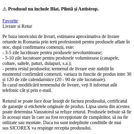
⚠️
Produsul nu include Blat, Plintă și Antistrop.
Favorite
Livrare si Retur
Pe baza istoricului de livrari, estimarea aproximativa de livrare
oriunde in Romania prin terti profesionisti pentru produsele aflate în
stoc, după confirmarea comenzii, este:
- 3-5 zile lucrătoare pentru produsele nevoluminoase;
- 5-10 zile lucratoare pentru produsele voluminoase (canapele,
coltare, saltele, paturi, dulapuri, s.a.);
- pentru restul produselor, termenul de livrare este stabilit în
momentul confirmării comenzii, variaza in functie de produs intre 30
si 120 de zile calendaristice (20 - 90 de zile lucratoare).
În cazul modificării termenului de livrare, veți fi informat atât
telefonic cât și prin e-mail.
Returul se poate face doar însoţit de factura produsului, certificatul
de garanţie si etichetele originale de produs. Lipsa uneia din acestea
poate determina Vanzatorul sa refuze returul. Produsele trebuie să fie
în aceeași stare în care au fost recepţionate de cumpărător, să nu fie
utilizate sau montate. Daca nu sunt indeplinite conditiile de mai
sus SICOREX va respinge receptia produsului.