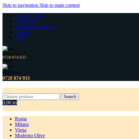
Skip to navigation
Skip to main content
Locația noastră
Despre noi
Bucătăriile clienților
Contact
Blog
0728 874 933
0728 874 933
Search
0,00
lei
Roma
Milano
Viena
Moderno Olive