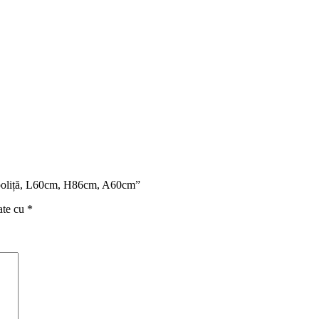
, 1 poliță, L60cm, H86cm, A60cm”
ate cu
*