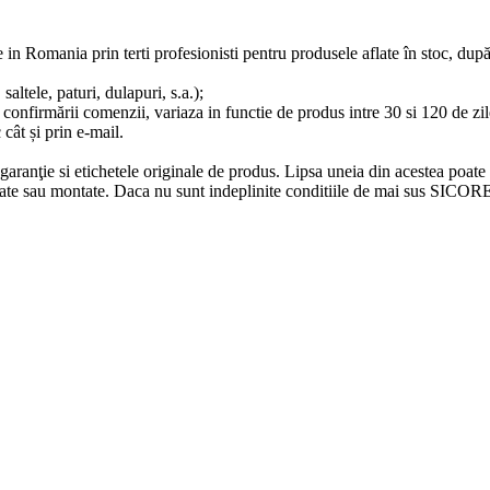
e in Romania prin terti profesionisti pentru produsele aflate în stoc, du
altele, paturi, dulapuri, s.a.);
 confirmării comenzii, variaza in functie de produs intre 30 si 120 de zile
 cât și prin e-mail.
e garanţie si etichetele originale de produs. Lipsa uneia din acestea poate
ilizate sau montate. Daca nu sunt indeplinite conditiile de mai sus SICO