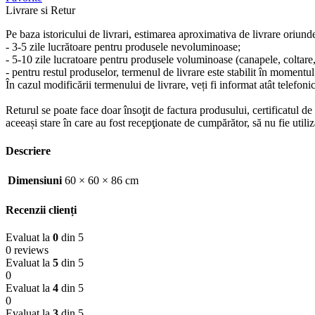
Livrare si Retur
Pe baza istoricului de livrari, estimarea aproximativa de livrare oriund
- 3-5 zile lucrătoare pentru produsele nevoluminoase;
- 5-10 zile lucratoare pentru produsele voluminoase (canapele, coltare, s
- pentru restul produselor, termenul de livrare este stabilit în momentul
În cazul modificării termenului de livrare, veți fi informat atât telefonic
Returul se poate face doar însoţit de factura produsului, certificatul d
aceeași stare în care au fost recepţionate de cumpărător, să nu fie ut
Descriere
Dimensiuni
60 × 60 × 86 cm
Recenzii clienți
Evaluat la
0
din 5
0 reviews
Evaluat la
5
din 5
0
Evaluat la
4
din 5
0
Evaluat la
3
din 5