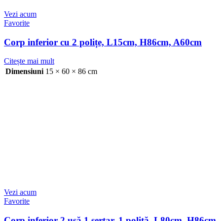
Vezi acum
Favorite
Corp inferior cu 2 polițe, L15cm, H86cm, A60cm
Citește mai mult
Dimensiuni
15 × 60 × 86 cm
Vezi acum
Favorite
Corp inferior 2 ușă 1 sertar, 1 poliță, L80cm, H86cm