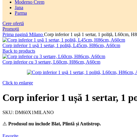
Moderno Crem
Jana
Parma
Cere ofertă
Promoții
Prima pagină
Milano
Corp inferior 1 ușă 1 sertar, 1 poliță, L60cm,
Corp inferior 1 ușă 1 sertar, 1 poliță, L45cm, H86cm, A60cm
Back to products
Corp inferior cu 3 sertare, L60cm, H86cm, A60cm
Click to enlarge
Corp inferior 1 ușă 1 sertar, 1
SKU:
DM60X1MILANO
⚠️
Produsul nu include Blat, Plintă și Antistrop.
Favorite