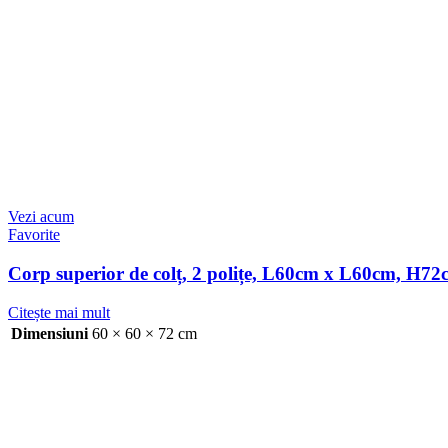
Vezi acum
Favorite
Corp superior de colț, 2 polițe, L60cm x L60cm, H7
Citește mai mult
Dimensiuni
60 × 60 × 72 cm