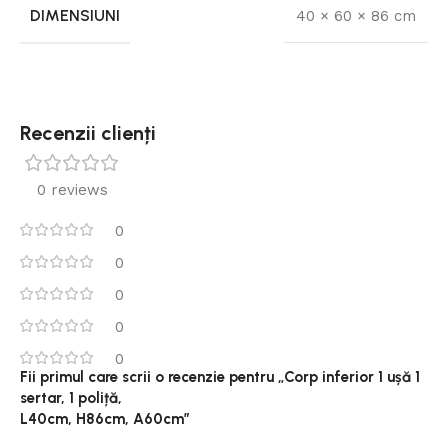
DIMENSIUNI
40 × 60 × 86 cm
Recenzii clienți
0 reviews
0
0
0
0
0
Fii primul care scrii o recenzie pentru „Corp inferior 1 ușă 1
sertar, 1 poliță,
L40cm, H86cm, A60cm”