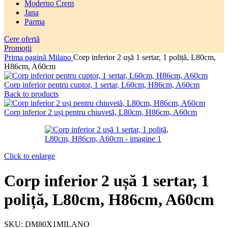
Moderno Crem
Jana
Parma
Cere ofertă
Promoții
Prima pagină
Milano
Corp inferior 2 ușă 1 sertar, 1 poliță, L80cm,
H86cm, A60cm
Corp inferior pentru cuptor, 1 sertar, L60cm, H86cm, A60cm
Back to products
Corp inferior 2 uși pentru chiuvetă, L80cm, H86cm, A60cm
Click to enlarge
Corp inferior 2 ușă 1 sertar, 1
poliță, L80cm, H86cm, A60cm
SKU:
DM80X1MILANO