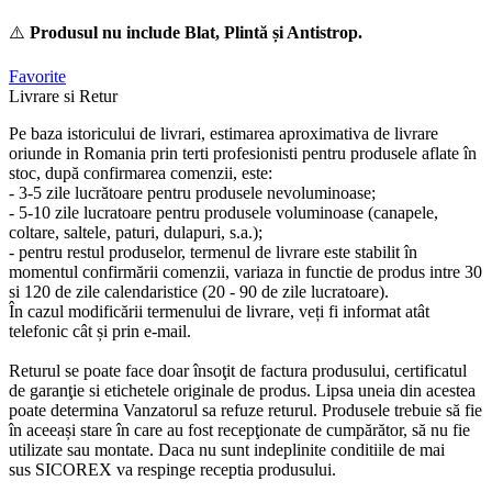
⚠️
Produsul nu include Blat, Plintă și Antistrop.
Favorite
Livrare si Retur
Pe baza istoricului de livrari, estimarea aproximativa de livrare
oriunde in Romania prin terti profesionisti pentru produsele aflate în
stoc, după confirmarea comenzii, este:
- 3-5 zile lucrătoare pentru produsele nevoluminoase;
- 5-10 zile lucratoare pentru produsele voluminoase (canapele,
coltare, saltele, paturi, dulapuri, s.a.);
- pentru restul produselor, termenul de livrare este stabilit în
momentul confirmării comenzii, variaza in functie de produs intre 30
si 120 de zile calendaristice (20 - 90 de zile lucratoare).
În cazul modificării termenului de livrare, veți fi informat atât
telefonic cât și prin e-mail.
Returul se poate face doar însoţit de factura produsului, certificatul
de garanţie si etichetele originale de produs. Lipsa uneia din acestea
poate determina Vanzatorul sa refuze returul. Produsele trebuie să fie
în aceeași stare în care au fost recepţionate de cumpărător, să nu fie
utilizate sau montate. Daca nu sunt indeplinite conditiile de mai
sus SICOREX va respinge receptia produsului.