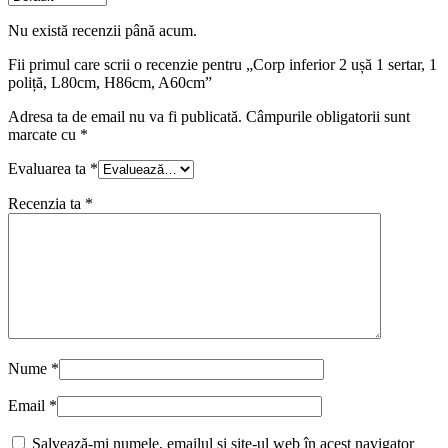
Nu există recenzii până acum.
Fii primul care scrii o recenzie pentru „Corp inferior 2 ușă 1 sertar, 1
poliță, L80cm, H86cm, A60cm”
Adresa ta de email nu va fi publicată.
Câmpurile obligatorii sunt
marcate cu
*
Evaluarea ta
*
Recenzia ta
*
Nume
*
Email
*
Salvează-mi numele, emailul și site-ul web în acest navigator