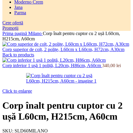
Moderno Crem
Jana
Parma
Cere ofertă
Promoții
Prima pagină
Milano
Corp înalt pentru cuptor cu 2 ușă L60cm,
H215cm, A60cm
Corp superior de colț, 2 polițe, L60cm x L60cm, H72cm, A30cm
Back to products
Corp inferior 1 ușă 1 poliță, L20cm, H86cm, A60cm
340,00
lei
Click to enlarge
Corp înalt pentru cuptor cu 2
ușă L60cm, H215cm, A60cm
SKU:
SLD60MILANO