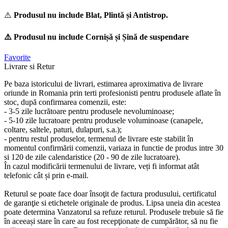
⚠️
Produsul nu include Blat, Plintă și Antistrop.
⚠️ Produsul nu include Cornișă și Șină de suspendare
Favorite
Livrare si Retur
Pe baza istoricului de livrari, estimarea aproximativa de livrare
oriunde in Romania prin terti profesionisti pentru produsele aflate în
stoc, după confirmarea comenzii, este:
- 3-5 zile lucrătoare pentru produsele nevoluminoase;
- 5-10 zile lucratoare pentru produsele voluminoase (canapele,
coltare, saltele, paturi, dulapuri, s.a.);
- pentru restul produselor, termenul de livrare este stabilit în
momentul confirmării comenzii, variaza in functie de produs intre 30
si 120 de zile calendaristice (20 - 90 de zile lucratoare).
În cazul modificării termenului de livrare, veți fi informat atât
telefonic cât și prin e-mail.
Returul se poate face doar însoţit de factura produsului, certificatul
de garanţie si etichetele originale de produs. Lipsa uneia din acestea
poate determina Vanzatorul sa refuze returul. Produsele trebuie să fie
în aceeași stare în care au fost recepţionate de cumpărător, să nu fie