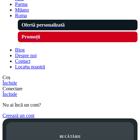
Parma
Milano
Roma
Ofertă personalizată
Promoții
Blog
Despre noi
Contact
Locația noastră
Coș
Închide
Conectare
Închide
Nu ai încă un cont?
Creează un cont
BUCĂTĂRII