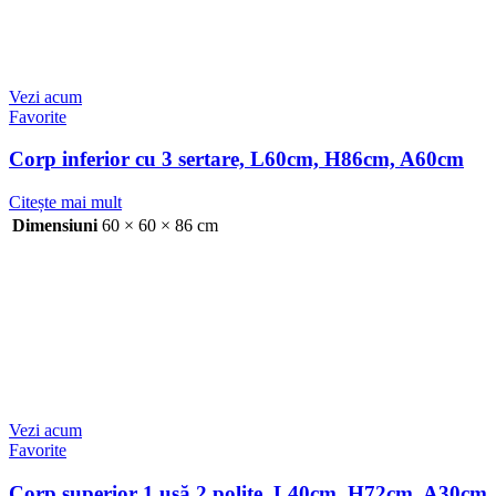
Vezi acum
Favorite
Corp inferior cu 3 sertare, L60cm, H86cm, A60cm
Citește mai mult
Dimensiuni
60 × 60 × 86 cm
Vezi acum
Favorite
Corp superior 1 ușă 2 polițe, L40cm, H72cm, A30cm