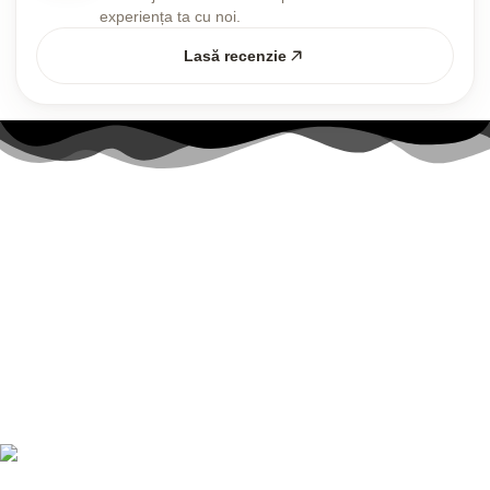
experiența ta cu noi.
Lasă recenzie
Link-uri utile
Contul meu
Politica Cookies
Termenii și Condițiile
Politica de confidențialitate
Politică de livrare și returnări
Nr. telefon:
0728 874 933