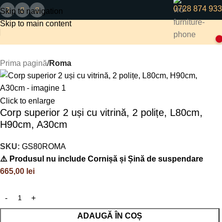
0728 874 933
Skip to navigation
Skip to main content
0
Prima pagină
Roma
Click to enlarge
Corp superior 2 uși cu vitrină, 2 polițe, L80cm,
H90cm, A30cm
SKU:
GS80ROMA
⚠️ Produsul nu include Cornișă și Șină de suspendare
665,00
lei
ADAUGĂ ÎN COȘ