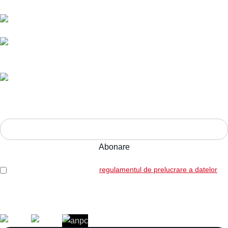
E-mail:
comenzi@bucatariimodulo.ro
Livrare în toată România.
Ani de experiență,
calitate pe termen lung.
Adresa:
Str. Nucului nr. 28, Brașov
ABONEAZĂ-TE LA NEWSLETTER!
Am citit și sunt de acord cu
regulamentul de prelucrare a datelor
Legal: SICOREX SRL, RO7739702, J08/1102/1995
Copyright © 2026 Toate drepturile rezervate. Powered by
Italic.