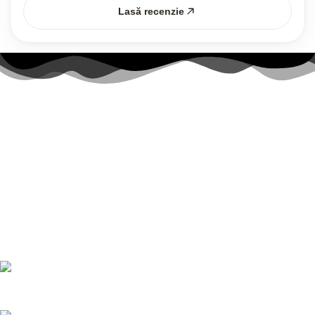
Lasă recenzie
Link-uri utile
Contul meu
Politica Cookies
Termenii și Condițiile
Politica de confidențialitate
Politică de livrare și returnări
Nr. telefon:
0728 874 933
E-mail:
comenzi@bucatariimodulo.ro