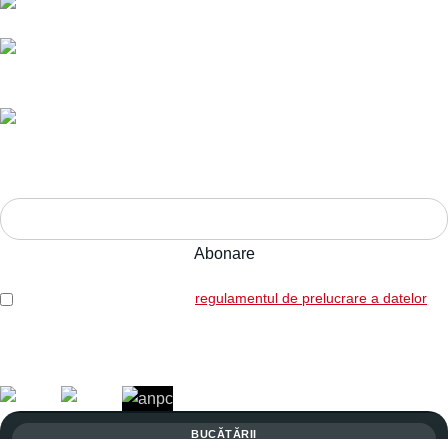
Livrare în toată România.
Ani de experiență,
calitate pe termen lung.
Adresa:
Str. Nucului nr. 28, Brașov
ABONEAZĂ-TE LA NEWSLETTER!
Am citit și sunt de acord cu
regulamentul de prelucrare a datelor
Legal: SICOREX SRL, RO7739702, J08/1102/1995
Copyright © 2026 Toate drepturile rezervate. Powered by
Italic.
BUCĂTĂRII