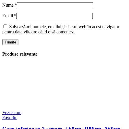
Nume
*
Email
*
Salvează-mi numele, emailul și site-ul web în acest navigator
pentru data viitoare când o să comentez.
Produse relevante
Vezi acum
Favorite
Corp inferior cu 3 sertare, L60cm, H86cm, A60cm