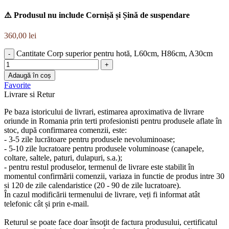
⚠️ Produsul nu include Cornișă și Șină de suspendare
360,00
lei
Cantitate Corp superior pentru hotă, L60cm, H86cm, A30cm
Adaugă în coș
Favorite
Livrare si Retur
Pe baza istoricului de livrari, estimarea aproximativa de livrare
oriunde in Romania prin terti profesionisti pentru produsele aflate în
stoc, după confirmarea comenzii, este:
- 3-5 zile lucrătoare pentru produsele nevoluminoase;
- 5-10 zile lucratoare pentru produsele voluminoase (canapele,
coltare, saltele, paturi, dulapuri, s.a.);
- pentru restul produselor, termenul de livrare este stabilit în
momentul confirmării comenzii, variaza in functie de produs intre 30
si 120 de zile calendaristice (20 - 90 de zile lucratoare).
În cazul modificării termenului de livrare, veți fi informat atât
telefonic cât și prin e-mail.
Returul se poate face doar însoţit de factura produsului, certificatul