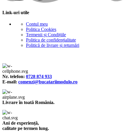
Link-uri utile
Contul meu
Politica Cookies
Termenii și Condițiile
Politica de confidențialitate
Politică de livrare și returnări
Nr. telefon:
0728 874 933
E-mail:
comenzi@bucatariimodulo.ro
Livrare în toată România.
Ani de experiență,
calitate pe termen lung.