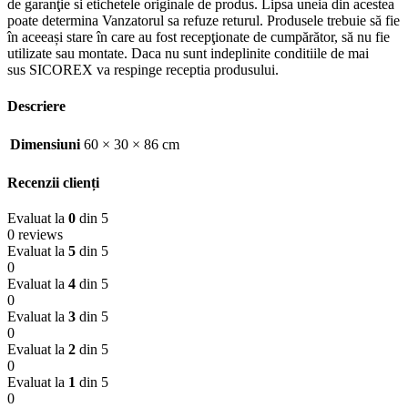
de garanţie si etichetele originale de produs. Lipsa uneia din acestea
poate determina Vanzatorul sa refuze returul. Produsele trebuie să fie
în aceeași stare în care au fost recepţionate de cumpărător, să nu fie
utilizate sau montate. Daca nu sunt indeplinite conditiile de mai
sus SICOREX va respinge receptia produsului.
Descriere
Dimensiuni
60 × 30 × 86 cm
Recenzii clienți
Evaluat la
0
din 5
0 reviews
Evaluat la
5
din 5
0
Evaluat la
4
din 5
0
Evaluat la
3
din 5
0
Evaluat la
2
din 5
0
Evaluat la
1
din 5
0