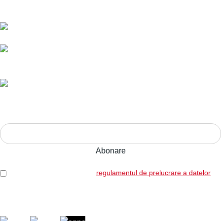
Nr. telefon:
0728 874 933
E-mail:
comenzi@bucatariimodulo.ro
Livrare în toată România.
Ani de experiență,
calitate pe termen lung.
Adresa:
Str. Nucului nr. 28, Brașov
ABONEAZĂ-TE LA NEWSLETTER!
Am citit și sunt de acord cu
regulamentul de prelucrare a datelor
Legal: SICOREX SRL, RO7739702, J08/1102/1995
Copyright © 2026 Toate drepturile rezervate. Powered by
Italic.