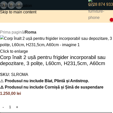
0728 874 933
Skip to navigation
Skip to main content
0
Prima pagină
Roma
Click to enlarge
Corp înalt 2 ușă pentru frigider incorporabil sau
depozitare, 3 polițe, L60cm, H231,5cm, A60cm
SKU:
SLROMA
⚠️
Produsul nu include Blat, Plintă și Antistrop.
⚠️ Produsul nu include Cornișă și Șină de suspendare
1.250,00
lei