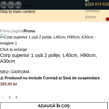
0728 874 933
Skip to navigation
Skip to main content
0
Prima pagină
Roma
Click to enlarge
Corp superior 1 ușă 2 polițe, L40cm, H90cm,
A30cm
SKU:
G40ROMA
⚠️ Produsul nu include Cornișă și Șină de suspendare
365,00
lei
ADAUGĂ ÎN COȘ