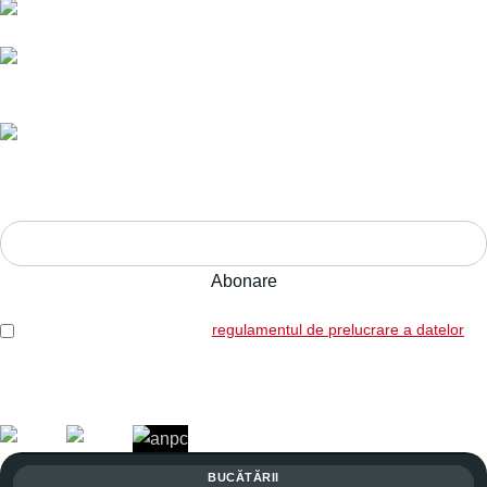
Livrare în toată România.
Ani de experiență,
calitate pe termen lung.
Adresa:
Str. Nucului nr. 28, Brașov
ABONEAZĂ-TE LA NEWSLETTER!
Am citit și sunt de acord cu
regulamentul de prelucrare a datelor
Legal: SICOREX SRL, RO7739702, J08/1102/1995
Copyright © 2026 Toate drepturile rezervate. Powered by
Italic.
BUCĂTĂRII