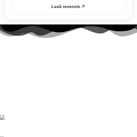
Lasă recenzie
Link-uri utile
Contul meu
Politica Cookies
Termenii și Condițiile
Politica de confidențialitate
Politică de livrare și returnări
Nr. telefon:
0728 874 933
E-mail:
comenzi@bucatariimodulo.ro