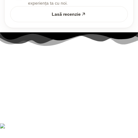
experiența ta cu noi.
Lasă recenzie
Link-uri utile
Contul meu
Politica Cookies
Termenii și Condițiile
Politica de confidențialitate
Politică de livrare și returnări
Nr. telefon:
0728 874 933