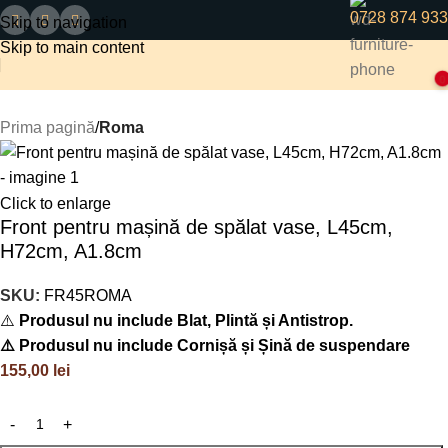
0728 874 933
Skip to navigation
Skip to main content
0
Prima pagină
Roma
Click to enlarge
Front pentru mașină de spălat vase, L45cm,
H72cm, A1.8cm
SKU:
FR45ROMA
⚠️
Produsul nu include Blat, Plintă și Antistrop.
⚠️ Produsul nu include Cornișă și Șină de suspendare
155,00
lei