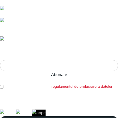
E-mail:
comenzi@bucatariimodulo.ro
Livrare în toată România.
Ani de experiență,
calitate pe termen lung.
Adresa:
Str. Nucului nr. 28, Brașov
ABONEAZĂ-TE LA NEWSLETTER!
Am citit și sunt de acord cu
regulamentul de prelucrare a datelor
Legal: SICOREX SRL, RO7739702, J08/1102/1995
Copyright © 2026 Toate drepturile rezervate. Powered by
Italic.