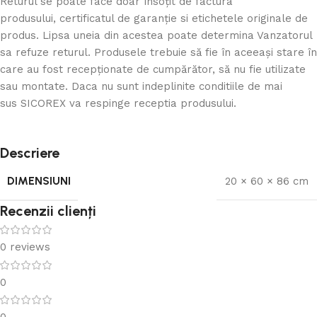
Returul se poate face doar însoţit de factura
produsului, certificatul de garanţie si etichetele originale de
produs. Lipsa uneia din acestea poate determina Vanzatorul
sa refuze returul. Produsele trebuie să fie în aceeași stare în
care au fost recepţionate de cumpărător, să nu fie utilizate
sau montate. Daca nu sunt indeplinite conditiile de mai
sus SICOREX va respinge receptia produsului.
Descriere
DIMENSIUNI
20 × 60 × 86 cm
Recenzii clienți
0 reviews
0
0