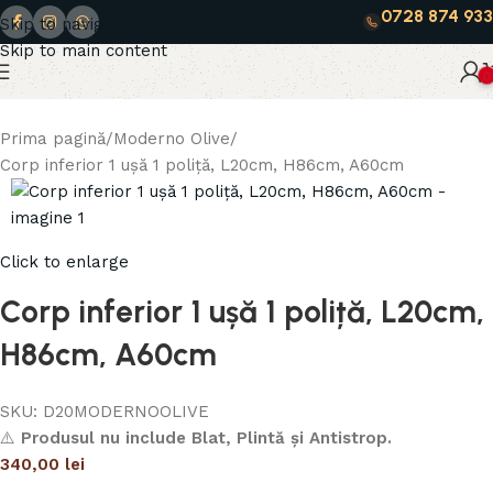
0728 874 933
Skip to navigation
Skip to main content
0
Prima pagină
Moderno Olive
Corp inferior 1 ușă 1 poliță, L20cm, H86cm, A60cm
Click to enlarge
Corp inferior 1 ușă 1 poliță, L20cm,
H86cm, A60cm
SKU:
D20MODERNOOLIVE
⚠️
Produsul nu include Blat, Plintă și Antistrop.
340,00
lei