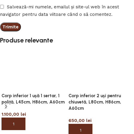
Salvează-mi numele, emailul și site-ul web în acest
navigator pentru data viitoare când o să comentez.
Produse relevante
Corp inferior 1 ușă 1 sertar, 1
Corp inferior 2 uși pentru
poliță, L45cm, H86cm, A60cm
chiuvetă, L80cm, H86cm,
A60cm
1.100,00
lei
650,00
lei
Adaugă în coș
Adaugă în coș