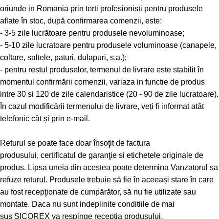
oriunde in Romania prin terti profesionisti pentru produsele
aflate în stoc, după confirmarea comenzii, este:
- 3-5 zile lucrătoare pentru produsele nevoluminoase;
- 5-10 zile lucratoare pentru produsele voluminoase (canapele,
coltare, saltele, paturi, dulapuri, s.a.);
- pentru restul produselor, termenul de livrare este stabilit în
momentul confirmării comenzii, variaza in functie de produs
intre 30 si 120 de zile calendaristice (20 - 90 de zile lucratoare).
În cazul modificării termenului de livrare, veți fi informat atât
telefonic cât și prin e-mail.
Returul se poate face doar însoţit de factura
produsului, certificatul de garanţie si etichetele originale de
produs. Lipsa uneia din acestea poate determina Vanzatorul sa
refuze returul. Produsele trebuie să fie în aceeași stare în care
au fost recepţionate de cumpărător, să nu fie utilizate sau
montate. Daca nu sunt indeplinite conditiile de mai
sus SICOREX va respinge receptia produsului.