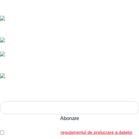
Politică de livrare și returnări
Nr. telefon:
0728 874 933
E-mail:
comenzi@bucatariimodulo.ro
Livrare în toată România.
Ani de experiență,
calitate pe termen lung.
Adresa:
Str. Nucului nr. 28, Brașov
ABONEAZĂ-TE LA NEWSLETTER!
Am citit și sunt de acord cu
regulamentul de prelucrare a datelor