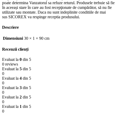
poate determina Vanzatorul sa refuze returul. Produsele trebuie să fie
în aceeași stare în care au fost recepţionate de cumpărător, să nu fie
utilizate sau montate. Daca nu sunt indeplinite conditiile de mai
sus SICOREX va respinge receptia produsului.
Descriere
Dimensiuni
30 × 1 × 90 cm
Recenzii clienți
Evaluat la
0
din 5
0 reviews
Evaluat la
5
din 5
0
Evaluat la
4
din 5
0
Evaluat la
3
din 5
0
Evaluat la
2
din 5
0
Evaluat la
1
din 5
0