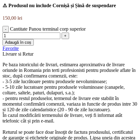
⚠️ Produsul nu include Cornișă și Șină de suspendare
150,00
lei
Cantitate Panou terminal corp superior
Adaugă în coș
Favorite
Livrare si Retur
Pe baza istoricului de livrari, estimarea aproximativa de livrare
oriunde in Romania prin terti profesionisti pentru produsele aflate în
stoc, după confirmarea comenzii, este:
- 3-5 zile lucrătoare pentru produsele nevoluminoase;
- 5-10 zile lucratoare pentru produsele voluminoase (canapele,
coltare, saltele, paturi, dulapuri, s.a.);
- pentru restul produselor, termenul de livrare este stabilit în
momentul confirmării comenzii, variaza in functie de produs intre 30
si 120 de zile calendaristice (20 - 90 de zile lucratoare).
În cazul modificării termenului de livrare, veți fi informat atât
telefonic cât și prin e-mail.
Returul se poate face doar însoţit de factura produsului, certificatul
de garanţie si etichetele originale de produs. Lipsa uneia din acestea