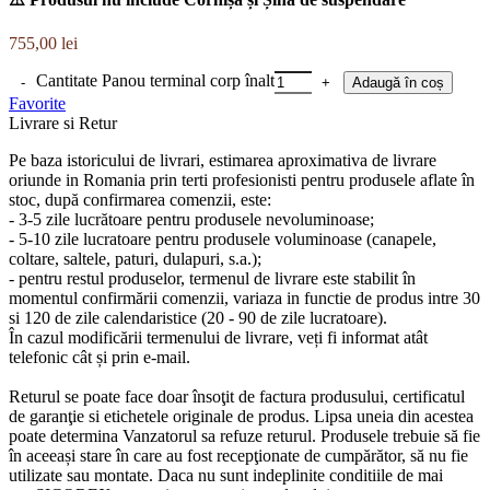
755,00
lei
Cantitate Panou terminal corp înalt
Adaugă în coș
Favorite
Livrare si Retur
Pe baza istoricului de livrari, estimarea aproximativa de livrare
oriunde in Romania prin terti profesionisti pentru produsele aflate în
stoc, după confirmarea comenzii, este:
- 3-5 zile lucrătoare pentru produsele nevoluminoase;
- 5-10 zile lucratoare pentru produsele voluminoase (canapele,
coltare, saltele, paturi, dulapuri, s.a.);
- pentru restul produselor, termenul de livrare este stabilit în
momentul confirmării comenzii, variaza in functie de produs intre 30
si 120 de zile calendaristice (20 - 90 de zile lucratoare).
În cazul modificării termenului de livrare, veți fi informat atât
telefonic cât și prin e-mail.
Returul se poate face doar însoţit de factura produsului, certificatul
de garanţie si etichetele originale de produs. Lipsa uneia din acestea
poate determina Vanzatorul sa refuze returul. Produsele trebuie să fie
în aceeași stare în care au fost recepţionate de cumpărător, să nu fie
utilizate sau montate. Daca nu sunt indeplinite conditiile de mai