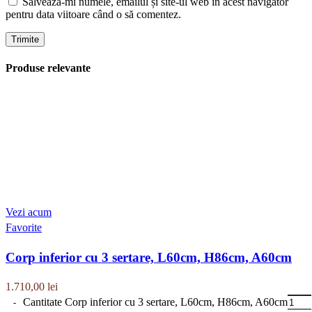
Salvează-mi numele, emailul și site-ul web în acest navigator
pentru data viitoare când o să comentez.
Produse relevante
Vezi acum
Favorite
Corp inferior cu 3 sertare, L60cm, H86cm, A60cm
1.710,00
lei
Cantitate Corp inferior cu 3 sertare, L60cm, H86cm, A60cm