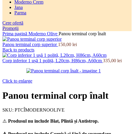
Moderno Crem
Jana
Parma
Cere ofertă
Promoții
Prima pagină
Moderno Olive
Panou terminal corp înalt
Panou terminal corp superior
150,00
lei
Back to products
Corp inferior 1 ușă 1 poliță, L20cm, H86cm, A60cm
335,00
lei
Click to enlarge
Panou terminal corp înalt
SKU:
PTCÎMODERNOOLIVE
⚠️
Produsul nu include Blat, Plintă și Antistrop.
⚠️ Produsul nu include Cornișă și Șină de suspendare