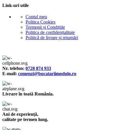
Link-uri utile
Contul meu
Politica Cookies
Termenii și Condițiile
Politica de confidențialitate
Politică de livrare și returnări
Nr. telefon:
0728 874 933
E-mail:
comenzi@bucatariimodulo.ro
Livrare în toată România.
Ani de experiență,
calitate pe termen lung.