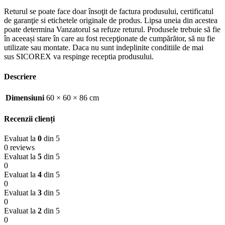
Returul se poate face doar însoţit de factura produsului, certificatul
de garanţie si etichetele originale de produs. Lipsa uneia din acestea
poate determina Vanzatorul sa refuze returul. Produsele trebuie să fie
în aceeași stare în care au fost recepţionate de cumpărător, să nu fie
utilizate sau montate. Daca nu sunt indeplinite conditiile de mai
sus SICOREX va respinge receptia produsului.
Descriere
Dimensiuni
60 × 60 × 86 cm
Recenzii clienți
Evaluat la
0
din 5
0 reviews
Evaluat la
5
din 5
0
Evaluat la
4
din 5
0
Evaluat la
3
din 5
0
Evaluat la
2
din 5
0