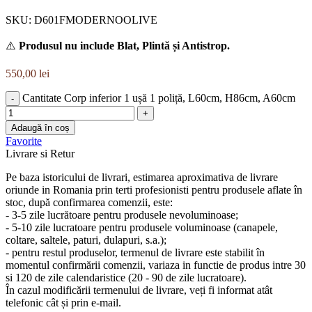
SKU:
D601FMODERNOOLIVE
⚠️
Produsul nu include Blat, Plintă și Antistrop.
550,00
lei
Cantitate Corp inferior 1 ușă 1 poliță, L60cm, H86cm, A60cm
Adaugă în coș
Favorite
Livrare si Retur
Pe baza istoricului de livrari, estimarea aproximativa de livrare
oriunde in Romania prin terti profesionisti pentru produsele aflate în
stoc, după confirmarea comenzii, este:
- 3-5 zile lucrătoare pentru produsele nevoluminoase;
- 5-10 zile lucratoare pentru produsele voluminoase (canapele,
coltare, saltele, paturi, dulapuri, s.a.);
- pentru restul produselor, termenul de livrare este stabilit în
momentul confirmării comenzii, variaza in functie de produs intre 30
si 120 de zile calendaristice (20 - 90 de zile lucratoare).
În cazul modificării termenului de livrare, veți fi informat atât
telefonic cât și prin e-mail.