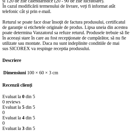
si 120 de zile calendaristice (20 - 90 de zile lucratoare).
În cazul modificării termenului de livrare, veți fi informat atât
telefonic cât și prin e-mail.
Returul se poate face doar însoţit de factura produsului, certificatul
de garanţie si etichetele originale de produs. Lipsa uneia din acestea
poate determina Vanzatorul sa refuze returul. Produsele trebuie să fie
în aceeași stare în care au fost recepţionate de cumpărător, să nu fie
utilizate sau montate. Daca nu sunt indeplinite conditiile de mai
sus SICOREX va respinge receptia produsului.
Descriere
Dimensiuni
100 × 60 × 3 cm
Recenzii clienți
Evaluat la
0
din 5
0 reviews
Evaluat la
5
din 5
0
Evaluat la
4
din 5
0
Evaluat la
3
din 5