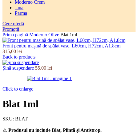
Moderno Crem
Jana
Parma
Cere ofertă
Promoții
Prima pagină
Moderno Olive
Blat 1ml
Front pentru mașină de spălat vase, L60cm, H72cm, A1.8cm
315,00
lei
Back to products
Șină suspendare
55,00
lei
Click to enlarge
Blat 1ml
SKU:
BLAT
⚠️
Produsul nu include Blat, Plintă și Antistrop.