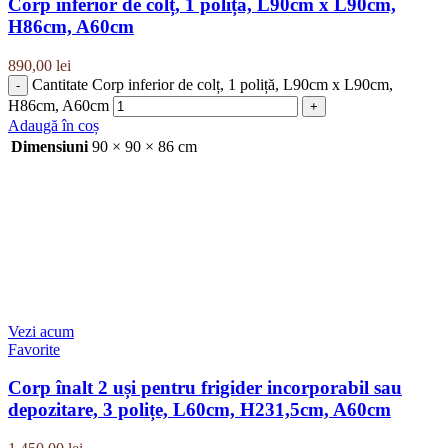
Corp inferior de colț, 1 poliță, L90cm x L90cm,
H86cm, A60cm
890,00
lei
Cantitate Corp inferior de colț, 1 poliță, L90cm x L90cm,
H86cm, A60cm
Adaugă în coș
Dimensiuni
90 × 90 × 86 cm
Vezi acum
Favorite
Corp înalt 2 uși pentru frigider incorporabil sau
depozitare, 3 polițe, L60cm, H231,5cm, A60cm