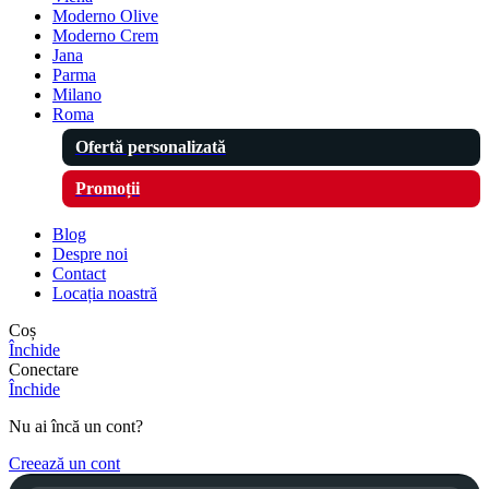
Moderno Olive
Moderno Crem
Jana
Parma
Milano
Roma
Ofertă personalizată
Promoții
Blog
Despre noi
Contact
Locația noastră
Coș
Închide
Conectare
Închide
Nu ai încă un cont?
Creează un cont