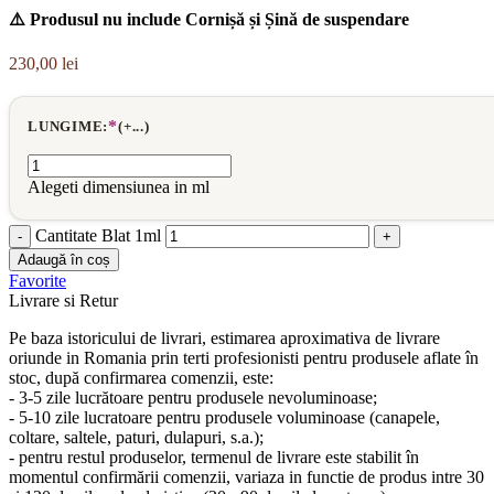
⚠️ Produsul nu include Cornișă și Șină de suspendare
230,00
lei
*
LUNGIME:
(+...)
Alegeti dimensiunea in ml
Cantitate Blat 1ml
Adaugă în coș
Favorite
Livrare si Retur
Pe baza istoricului de livrari, estimarea aproximativa de livrare
oriunde in Romania prin terti profesionisti pentru produsele aflate în
stoc, după confirmarea comenzii, este:
- 3-5 zile lucrătoare pentru produsele nevoluminoase;
- 5-10 zile lucratoare pentru produsele voluminoase (canapele,
coltare, saltele, paturi, dulapuri, s.a.);
- pentru restul produselor, termenul de livrare este stabilit în
momentul confirmării comenzii, variaza in functie de produs intre 30