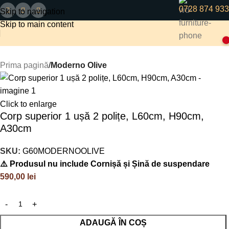
0728 874 933
Skip to navigation
Skip to main content
0
Prima pagină
Moderno Olive
Click to enlarge
Corp superior 1 ușă 2 polițe, L60cm, H90cm,
A30cm
SKU:
G60MODERNOOLIVE
⚠️ Produsul nu include Cornișă și Șină de suspendare
590,00
lei
ADAUGĂ ÎN COȘ