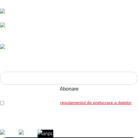
E-mail:
comenzi@bucatariimodulo.ro
Livrare în toată România.
Ani de experiență,
calitate pe termen lung.
Adresa:
Str. Nucului nr. 28, Brașov
ABONEAZĂ-TE LA NEWSLETTER!
Am citit și sunt de acord cu
regulamentul de prelucrare a datelor
Legal: SICOREX SRL, RO7739702, J08/1102/1995
Copyright © 2026 Toate drepturile rezervate. Powered by
Italic.