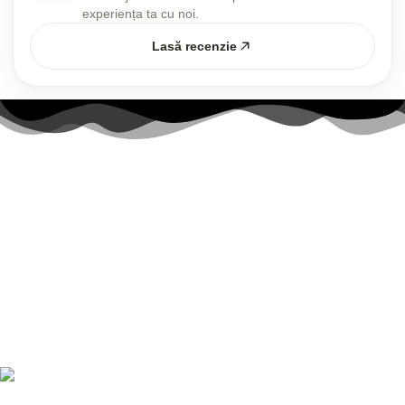
experiența ta cu noi.
Lasă recenzie
Link-uri utile
Contul meu
Politica Cookies
Termenii și Condițiile
Politica de confidențialitate
Politică de livrare și returnări
Nr. telefon:
0728 874 933