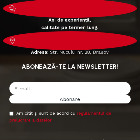
Ani de experiență,
calitate pe termen lung.
Adresa:
Str. Nucului nr. 28, Brașov
ABONEAZĂ-TE LA NEWSLETTER!
Am citit și sunt de acord cu
regulamentul de
prelucrare a datelor