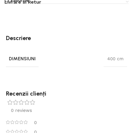
Favorite
Livrare si Retur
Descriere
DIMENSIUNI
400 cm
Recenzii clienți
0 reviews
0
0