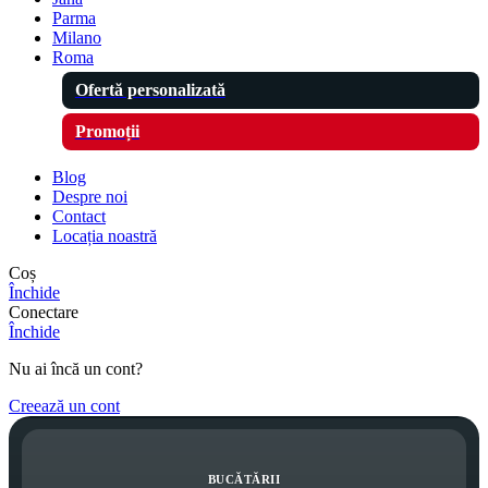
Parma
Milano
Roma
Ofertă personalizată
Promoții
Blog
Despre noi
Contact
Locația noastră
Coș
Închide
Conectare
Închide
Nu ai încă un cont?
Creează un cont
BUCĂTĂRII