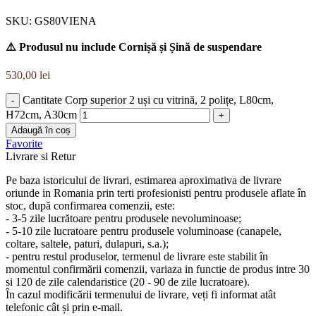
SKU:
GS80VIENA
⚠️ Produsul nu include Cornișă și Șină de suspendare
530,00
lei
Cantitate Corp superior 2 uși cu vitrină, 2 polițe, L80cm,
H72cm, A30cm
Adaugă în coș
Favorite
Livrare si Retur
Pe baza istoricului de livrari, estimarea aproximativa de livrare
oriunde in Romania prin terti profesionisti pentru produsele aflate în
stoc, după confirmarea comenzii, este:
- 3-5 zile lucrătoare pentru produsele nevoluminoase;
- 5-10 zile lucratoare pentru produsele voluminoase (canapele,
coltare, saltele, paturi, dulapuri, s.a.);
- pentru restul produselor, termenul de livrare este stabilit în
momentul confirmării comenzii, variaza in functie de produs intre 30
si 120 de zile calendaristice (20 - 90 de zile lucratoare).
În cazul modificării termenului de livrare, veți fi informat atât
telefonic cât și prin e-mail.