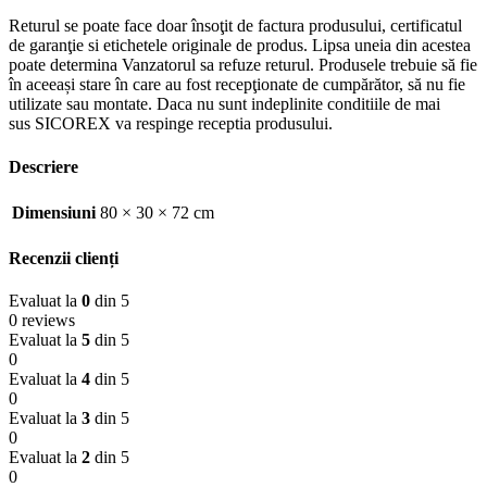
Returul se poate face doar însoţit de factura produsului, certificatul
de garanţie si etichetele originale de produs. Lipsa uneia din acestea
poate determina Vanzatorul sa refuze returul. Produsele trebuie să fie
în aceeași stare în care au fost recepţionate de cumpărător, să nu fie
utilizate sau montate. Daca nu sunt indeplinite conditiile de mai
sus SICOREX va respinge receptia produsului.
Descriere
Dimensiuni
80 × 30 × 72 cm
Recenzii clienți
Evaluat la
0
din 5
0 reviews
Evaluat la
5
din 5
0
Evaluat la
4
din 5
0
Evaluat la
3
din 5
0
Evaluat la
2
din 5
0