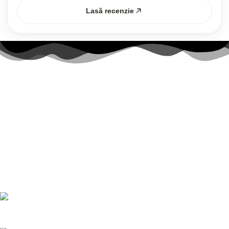
Lasă recenzie
Link-uri utile
Contul meu
Politica Cookies
Termenii și Condițiile
Politica de confidențialitate
Politică de livrare și returnări
Nr. telefon:
0728 874 933
E-mail:
comenzi@bucatariimodulo.ro