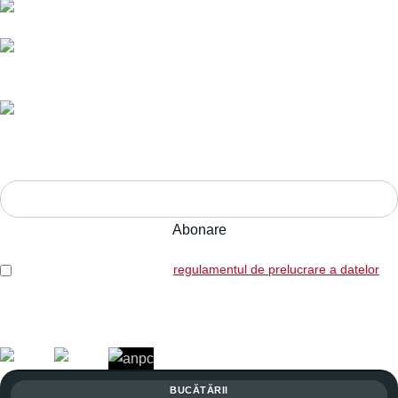
Livrare în toată România.
Ani de experiență,
calitate pe termen lung.
Adresa:
Str. Nucului nr. 28, Brașov
ABONEAZĂ-TE LA NEWSLETTER!
Am citit și sunt de acord cu
regulamentul de prelucrare a datelor
Legal: SICOREX SRL, RO7739702, J08/1102/1995
Copyright © 2026 Toate drepturile rezervate. Powered by
Italic.
BUCĂTĂRII