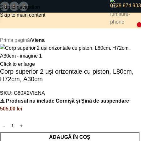
0728 874 933
Skip to navigation
Skip to main content
0
Prima pagină
Viena
Click to enlarge
Corp superior 2 uși orizontale cu piston, L80cm,
H72cm, A30cm
SKU:
G80X2VIENA
⚠️ Produsul nu include Cornișă și Șină de suspendare
505,00
lei
ADAUGĂ ÎN COȘ