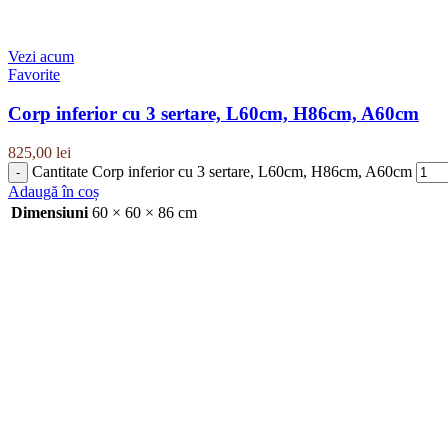
Vezi acum
Favorite
Corp inferior cu 3 sertare, L60cm, H86cm, A60cm
825,00
lei
Cantitate Corp inferior cu 3 sertare, L60cm, H86cm, A60cm
Adaugă în coș
Dimensiuni
60 × 60 × 86 cm