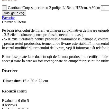
Cantitate Corp superior cu 2 polițe, L15cm, H72cm, A30cm
Adaugă în coș
Favorite
Livrare si Retur
Pe baza istoricului de livrari, estimarea aproximativa de livrare oriund
- 3-5 zile lucrătoare pentru produsele nevoluminoase;
- 5-10 zile lucratoare pentru produsele voluminoase (canapele, coltare, s
- pentru restul produselor, termenul de livrare este stabilit în momentul
În cazul modificării termenului de livrare, veți fi informat atât telefonic
Returul se poate face doar însoţit de factura produsului, certificatul d
aceeași stare în care au fost recepţionate de cumpărător, să nu fie ut
Descriere
Dimensiuni
15 × 30 × 72 cm
Recenzii clienți
Evaluat la
0
din 5
0 reviews