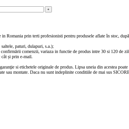
e in Romania prin terti profesionisti pentru produsele aflate în stoc, du
altele, paturi, dulapuri, s.a.);
 confirmării comenzii, variaza in functie de produs intre 30 si 120 de zile
 cât și prin e-mail.
e garanţie si etichetele originale de produs. Lipsa uneia din acestea poate
ilizate sau montate. Daca nu sunt indeplinite conditiile de mai sus SICO