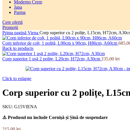
Moderno Crem
Jana
Parma
Cere ofertă
Promoții
Prima pagină
Viena
Corp superior cu 2 polițe, L15cm, H72cm, A30
Corp inferior de colț, 1 poliță, L90cm x 90cm, H86cm, A60cm
685,0
Back to products
Corp superior 1 ușă 2 polițe, L20cm, H72cm, A30cm
235,00
lei
Click to enlarge
Corp superior cu 2 polițe, L1
SKU:
G15VIENA
⚠️ Produsul nu include Cornișă și Șină de suspendare
215,00
lei