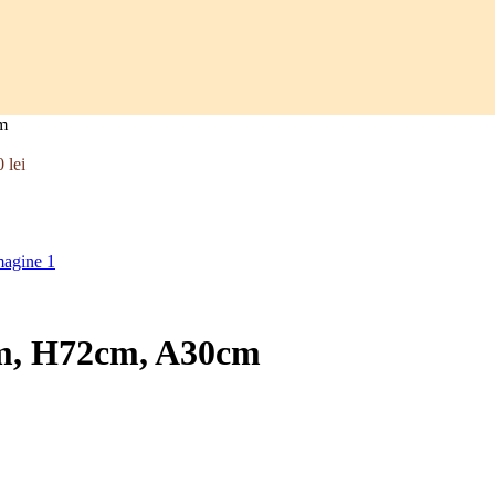
cm
0
lei
5cm, H72cm, A30cm