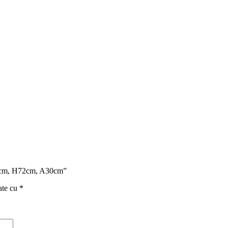
 L15cm, H72cm, A30cm”
ate cu
*