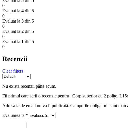
Evaluat la
5
din 5
0
Evaluat la
4
din 5
0
Evaluat la
3
din 5
0
Evaluat la
2
din 5
0
Evaluat la
1
din 5
0
Recenzii
Clear filters
Nu există recenzii până acum.
Fii primul care scrii o recenzie pentru „Corp superior cu 2 polițe,
Adresa ta de email nu va fi publicată.
Câmpurile obligatorii sunt marc
Evaluarea ta
*