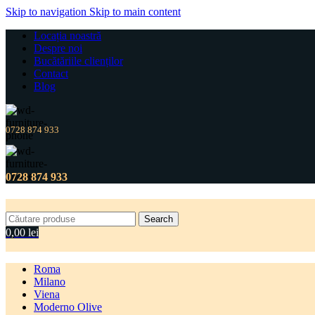
Skip to navigation
Skip to main content
Locația noastră
Despre noi
Bucătăriile clienților
Contact
Blog
0728 874 933
0728 874 933
Search
0,00
lei
Roma
Milano
Viena
Moderno Olive