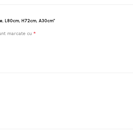
olițe, L80cm, H72cm, A30cm”
*
sunt marcate cu