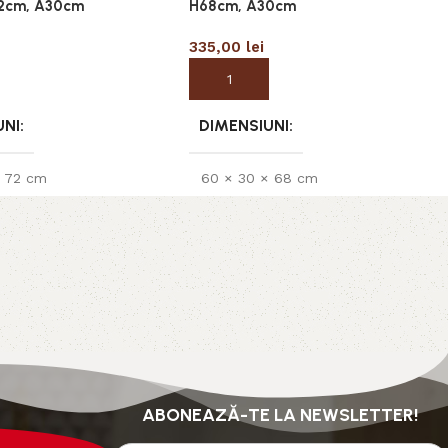
2cm, A30cm
H68cm, A30cm
335,00
lei
 coș
Adaugă în coș
UNI
DIMENSIUNI
× 72 cm
60 × 30 × 68 cm
ABONEAZĂ-TE LA NEWSLETTER!