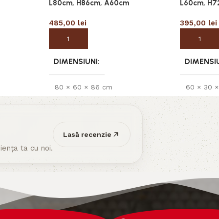
L80cm, H86cm, A60cm
L60cm, H7
485,00
lei
395,00
lei
Adaugă în coș
Adaugă în
DIMENSIUNI
DIMENSI
80 × 60 × 86 cm
60 × 30 
Lasă recenzie
ența ta cu noi.