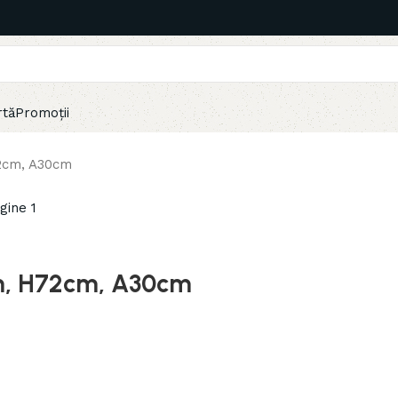
rtă
Promoții
72cm, A30cm
cm, H72cm, A30cm