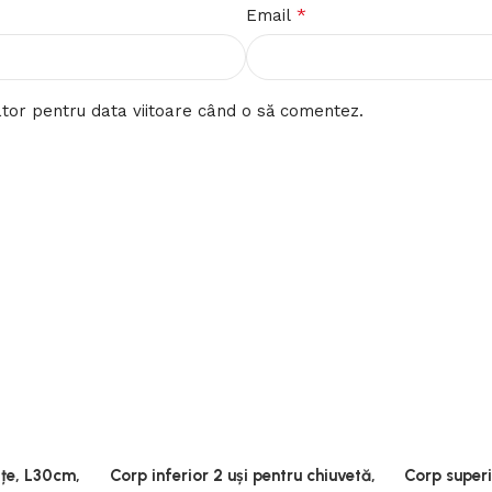
*
Email
ator pentru data viitoare când o să comentez.
ițe, L30cm,
Corp inferior 2 uși pentru chiuvetă,
Corp superi