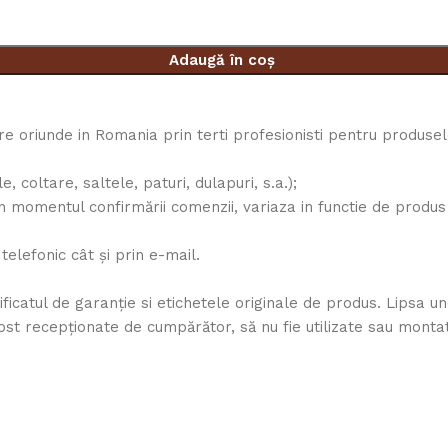
Adaugă în coș
are oriunde in Romania prin terti profesionisti pentru produse
coltare, saltele, paturi, dulapuri, s.a.);
n momentul confirmării comenzii, variaza in functie de produs i
 telefonic cât și prin e-mail.
tificatul de garanţie si etichetele originale de produs. Lipsa
fost recepţionate de cumpărător, să nu fie utilizate sau monta