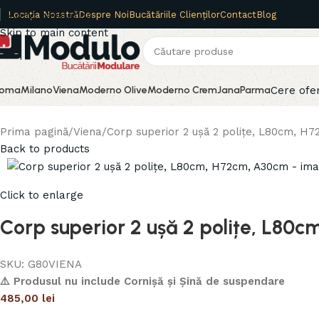
Locația Noastră
Despre Noi
Bucătăriile Clienților
Contact
Blog
Skip to navigation
Skip to main content
Cere ofe
oma
Milano
Viena
Moderno Olive
Moderno Crem
Jana
Parma
Prima pagină
Viena
Corp superior 2 ușă 2 polițe, L80cm, H
Back to products
Click to enlarge
Corp superior 2 ușă 2 polițe, L80
SKU:
G80VIENA
⚠️ Produsul nu include Cornișă și Șină de suspendare
485,00
lei