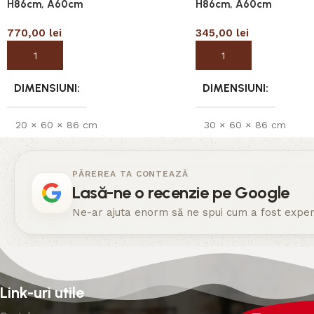
H86cm, A60cm
H86cm, A60cm
770,00
lei
345,00
lei
Adaugă în coș
Adaugă în coș
DIMENSIUNI
DIMENSIUNI
20 × 60 × 86 cm
30 × 60 × 86 cm
PĂREREA TA CONTEAZĂ
Lasă-ne o recenzie pe Google
Ne-ar ajuta enorm să ne spui cum a fost experi
Link-uri utile