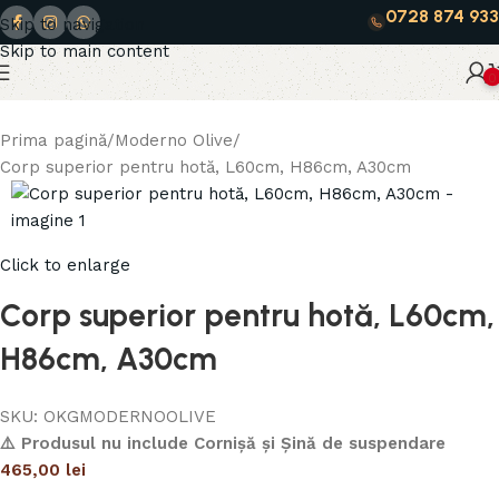
0728 874 933
Skip to navigation
Skip to main content
0
Prima pagină
Moderno Olive
Corp superior pentru hotă, L60cm, H86cm, A30cm
Click to enlarge
Corp superior pentru hotă, L60cm,
H86cm, A30cm
SKU:
OKGMODERNOOLIVE
⚠️ Produsul nu include Cornișă și Șină de suspendare
465,00
lei