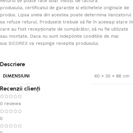
Returul se poate face doar însoţit de factura
produsului, certificatul de garanţie si etichetele originale de
produs. Lipsa uneia din acestea poate determina Vanzatorul
sa refuze returul. Produsele trebuie să fie în aceeași stare în
care au fost recepţionate de cumpărător, să nu fie utilizate
sau montate. Daca nu sunt indeplinite conditiile de mai
sus SICOREX va respinge receptia produsului.
Descriere
DIMENSIUNI
60 × 30 × 86 cm
Recenzii clienți
0 reviews
0
0