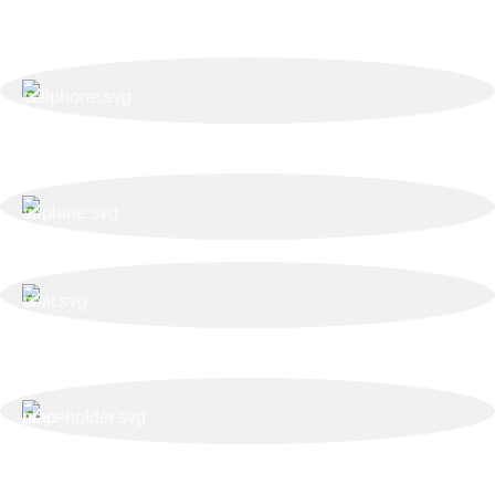
Politică de livrare și returnări
Nr. telefon:
0728 874 933
E-mail:
comenzi@bucatariimodulo.ro
Livrare în toată România.
Ani de experiență,
calitate pe termen lung.
Adresa:
Str. Nucului nr. 28, Brașov
ABONEAZĂ-TE LA NEWSLETTER!