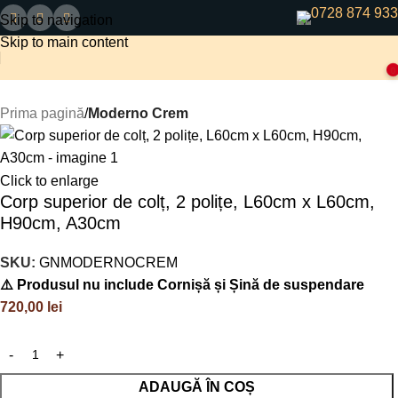
0728 874 933
Skip to navigation
Skip to main content
0
Prima pagină
Moderno Crem
Click to enlarge
Corp superior de colț, 2 polițe, L60cm x L60cm,
H90cm, A30cm
SKU:
GNMODERNOCREM
⚠️ Produsul nu include Cornișă și Șină de suspendare
720,00
lei
ADAUGĂ ÎN COȘ