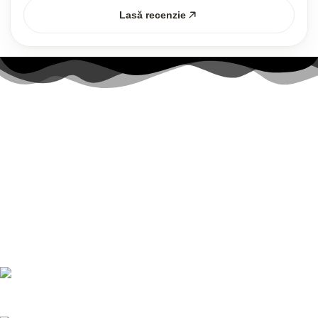
Lasă recenzie
Link-uri utile
Contul meu
Politica Cookies
Termenii și Condițiile
Politica de confidențialitate
Politică de livrare și returnări
Nr. telefon:
0728 874 933
E-mail:
comenzi@bucatariimodulo.ro