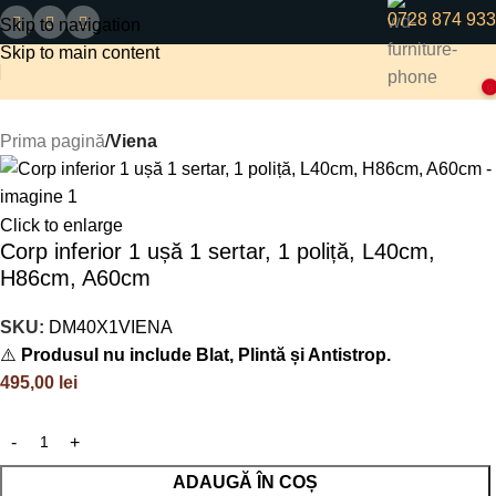
0728 874 933
Skip to navigation
Skip to main content
0
Prima pagină
Viena
Click to enlarge
Corp inferior 1 ușă 1 sertar, 1 poliță, L40cm,
H86cm, A60cm
SKU:
DM40X1VIENA
⚠️
Produsul nu include Blat, Plintă și Antistrop.
495,00
lei
ADAUGĂ ÎN COȘ