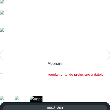
Livrare în toată România.
Ani de experiență,
calitate pe termen lung.
Adresa:
Str. Nucului nr. 28, Brașov
ABONEAZĂ-TE LA NEWSLETTER!
Am citit și sunt de acord cu
regulamentul de prelucrare a datelor
Legal: SICOREX SRL, RO7739702, J08/1102/1995
Copyright © 2026 Toate drepturile rezervate. Powered by
Italic.
BUCĂTĂRII