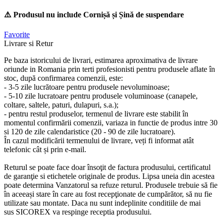
⚠️ Produsul nu include Cornișă și Șină de suspendare
Favorite
Livrare si Retur
Pe baza istoricului de livrari, estimarea aproximativa de livrare
oriunde in Romania prin terti profesionisti pentru produsele aflate în
stoc, după confirmarea comenzii, este:
- 3-5 zile lucrătoare pentru produsele nevoluminoase;
- 5-10 zile lucratoare pentru produsele voluminoase (canapele,
coltare, saltele, paturi, dulapuri, s.a.);
- pentru restul produselor, termenul de livrare este stabilit în
momentul confirmării comenzii, variaza in functie de produs intre 30
si 120 de zile calendaristice (20 - 90 de zile lucratoare).
În cazul modificării termenului de livrare, veți fi informat atât
telefonic cât și prin e-mail.
Returul se poate face doar însoţit de factura produsului, certificatul
de garanţie si etichetele originale de produs. Lipsa uneia din acestea
poate determina Vanzatorul sa refuze returul. Produsele trebuie să fie
în aceeași stare în care au fost recepţionate de cumpărător, să nu fie
utilizate sau montate. Daca nu sunt indeplinite conditiile de mai
sus SICOREX va respinge receptia produsului.