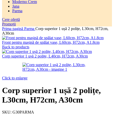
Moderno Crem
Jana
Parma
Cere ofertă
Promoții
Prima pagină
Parma
Corp superior 1 ușă 2 polițe, L30cm, H72cm,
A30cm
Front pentru mașină de spălat vase, L60cm, H72cm, A1.8cm
Back to products
Corp superior 1 ușă 2 polițe, L40cm, H72cm, A30cm
Click to enlarge
Corp superior 1 ușă 2 polițe,
L30cm, H72cm, A30cm
SKU:
G30PARMA