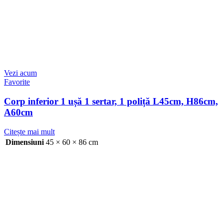
Vezi acum
Favorite
Corp inferior 1 ușă 1 sertar, 1 poliță L45cm, H86cm,
A60cm
Citește mai mult
Dimensiuni
45 × 60 × 86 cm