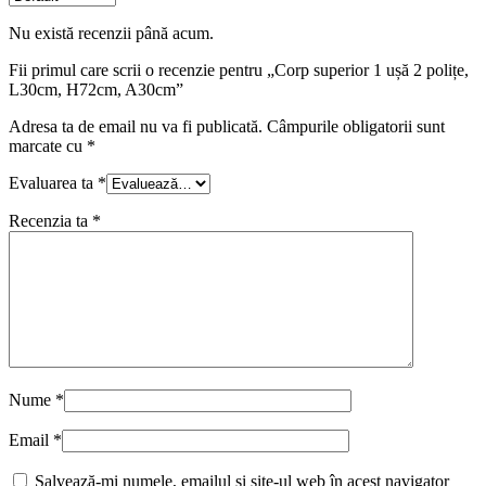
Nu există recenzii până acum.
Fii primul care scrii o recenzie pentru „Corp superior 1 ușă 2 polițe,
L30cm, H72cm, A30cm”
Adresa ta de email nu va fi publicată.
Câmpurile obligatorii sunt
marcate cu
*
Evaluarea ta
*
Recenzia ta
*
Nume
*
Email
*
Salvează-mi numele, emailul și site-ul web în acest navigator