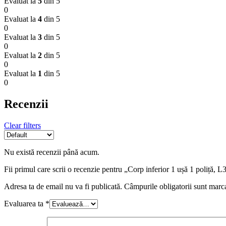
Evaluat la
5
din 5
0
Evaluat la
4
din 5
0
Evaluat la
3
din 5
0
Evaluat la
2
din 5
0
Evaluat la
1
din 5
0
Recenzii
Clear filters
Nu există recenzii până acum.
Fii primul care scrii o recenzie pentru „Corp inferior 1 ușă 1 poliț
Adresa ta de email nu va fi publicată.
Câmpurile obligatorii sunt marc
Evaluarea ta
*