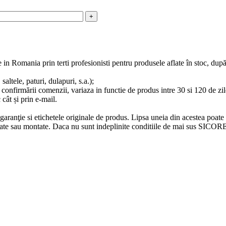
e in Romania prin terti profesionisti pentru produsele aflate în stoc, du
altele, paturi, dulapuri, s.a.);
 confirmării comenzii, variaza in functie de produs intre 30 si 120 de zile
 cât și prin e-mail.
e garanţie si etichetele originale de produs. Lipsa uneia din acestea poate
ilizate sau montate. Daca nu sunt indeplinite conditiile de mai sus SICO