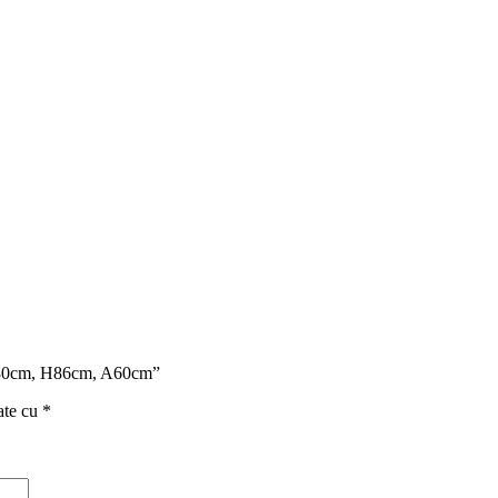
ă, L30cm, H86cm, A60cm”
ate cu
*