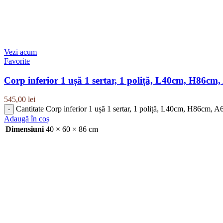
Vezi acum
Favorite
Corp inferior 1 ușă 1 sertar, 1 poliță, L40cm, H86cm
545,00
lei
Cantitate Corp inferior 1 ușă 1 sertar, 1 poliță, L40cm, H86cm, 
Adaugă în coș
Dimensiuni
40 × 60 × 86 cm