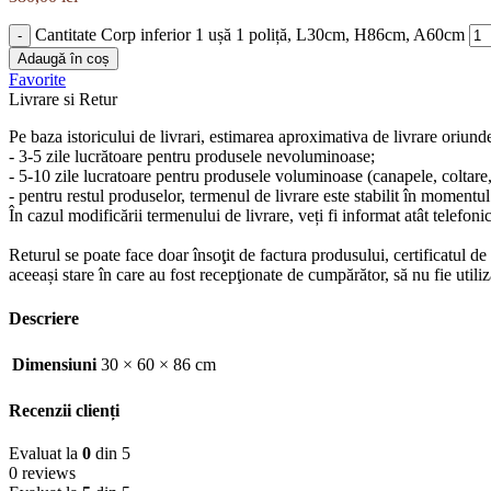
Cantitate Corp inferior 1 ușă 1 poliță, L30cm, H86cm, A60cm
Adaugă în coș
Favorite
Livrare si Retur
Pe baza istoricului de livrari, estimarea aproximativa de livrare oriund
- 3-5 zile lucrătoare pentru produsele nevoluminoase;
- 5-10 zile lucratoare pentru produsele voluminoase (canapele, coltare, s
- pentru restul produselor, termenul de livrare este stabilit în momentul
În cazul modificării termenului de livrare, veți fi informat atât telefonic
Returul se poate face doar însoţit de factura produsului, certificatul d
aceeași stare în care au fost recepţionate de cumpărător, să nu fie ut
Descriere
Dimensiuni
30 × 60 × 86 cm
Recenzii clienți
Evaluat la
0
din 5
0 reviews