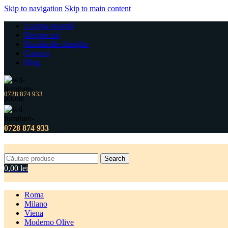
Skip to navigation
Skip to main content
Locația noastră
Despre noi
Bucătăriile clienților
Contact
Blog
0728 874 933
0728 874 933
Search
0,00
lei
Roma
Milano
Viena
Moderno Olive