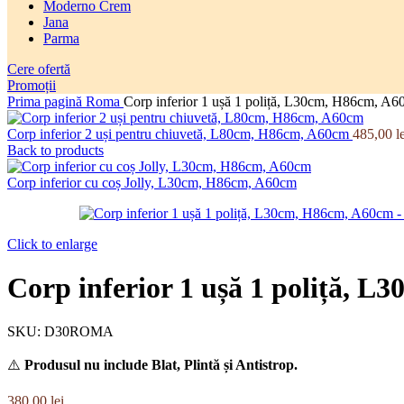
Moderno Crem
Jana
Parma
Cere ofertă
Promoții
Prima pagină
Roma
Corp inferior 1 ușă 1 poliță, L30cm, H86cm, A
Corp inferior 2 uși pentru chiuvetă, L80cm, H86cm, A60cm
485,00
l
Back to products
Corp inferior cu coș Jolly, L30cm, H86cm, A60cm
Click to enlarge
Corp inferior 1 ușă 1 poliță, 
SKU:
D30ROMA
⚠️
Produsul nu include Blat, Plintă și Antistrop.
380,00
lei