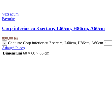
Vezi acum
Favorite
Corp inferior cu 3 sertare, L60cm, H86cm, A60cm
890,00
lei
Cantitate Corp inferior cu 3 sertare, L60cm, H86cm, A60cm
Adaugă în coș
Dimensiuni
60 × 60 × 86 cm