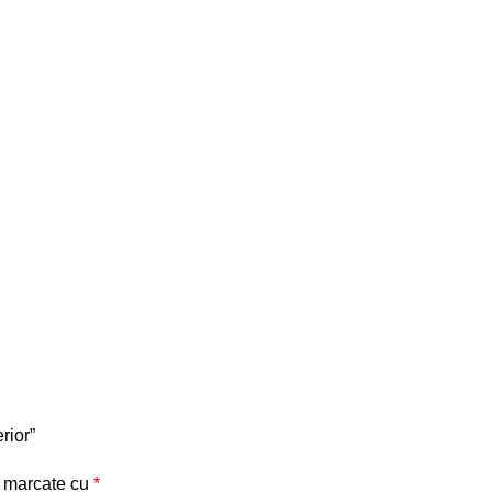
rior”
t marcate cu
*