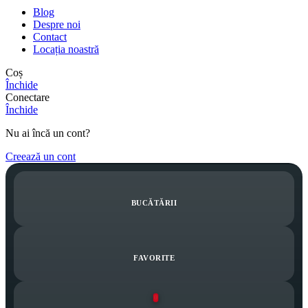
Blog
Despre noi
Contact
Locația noastră
Coș
Închide
Conectare
Închide
Nu ai încă un cont?
Creează un cont
BUCĂTĂRII
FAVORITE
0