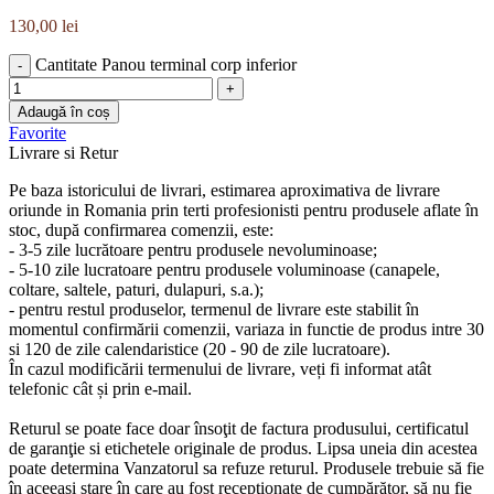
130,00
lei
Cantitate Panou terminal corp inferior
Adaugă în coș
Favorite
Livrare si Retur
Pe baza istoricului de livrari, estimarea aproximativa de livrare
oriunde in Romania prin terti profesionisti pentru produsele aflate în
stoc, după confirmarea comenzii, este:
- 3-5 zile lucrătoare pentru produsele nevoluminoase;
- 5-10 zile lucratoare pentru produsele voluminoase (canapele,
coltare, saltele, paturi, dulapuri, s.a.);
- pentru restul produselor, termenul de livrare este stabilit în
momentul confirmării comenzii, variaza in functie de produs intre 30
si 120 de zile calendaristice (20 - 90 de zile lucratoare).
În cazul modificării termenului de livrare, veți fi informat atât
telefonic cât și prin e-mail.
Returul se poate face doar însoţit de factura produsului, certificatul
de garanţie si etichetele originale de produs. Lipsa uneia din acestea
poate determina Vanzatorul sa refuze returul. Produsele trebuie să fie
în aceeași stare în care au fost recepţionate de cumpărător, să nu fie