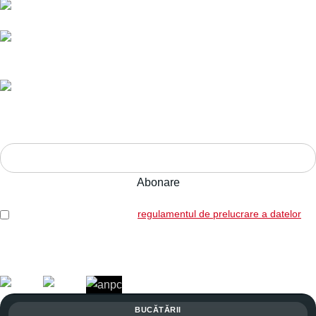
Livrare în toată România.
Ani de experiență,
calitate pe termen lung.
Adresa:
Str. Nucului nr. 28, Brașov
ABONEAZĂ-TE LA NEWSLETTER!
Am citit și sunt de acord cu
regulamentul de prelucrare a datelor
Legal: SICOREX SRL, RO7739702, J08/1102/1995
Copyright © 2026 Toate drepturile rezervate. Powered by
Italic.
BUCĂTĂRII