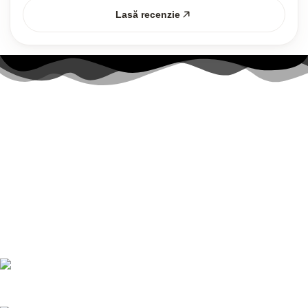
Lasă recenzie
Link-uri utile
Contul meu
Politica Cookies
Termenii și Condițiile
Politica de confidențialitate
Politică de livrare și returnări
Nr. telefon:
0728 874 933
E-mail:
comenzi@bucatariimodulo.ro