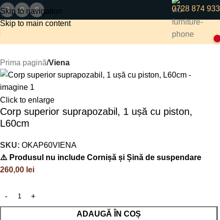
0728 874 933
Skip to navigation
Skip to main content
0
Prima pagină
Viena
Click to enlarge
Corp superior suprapozabil, 1 ușă cu piston,
L60cm
SKU:
OKAP60VIENA
⚠️ Produsul nu include Cornișă și Șină de suspendare
260,00
lei
ADAUGĂ ÎN COȘ