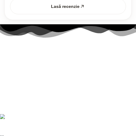
Lasă recenzie
Link-uri utile
Contul meu
Politica Cookies
Termenii și Condițiile
Politica de confidențialitate
Politică de livrare și returnări
Nr. telefon:
0728 874 933
E-mail:
comenzi@bucatariimodulo.ro