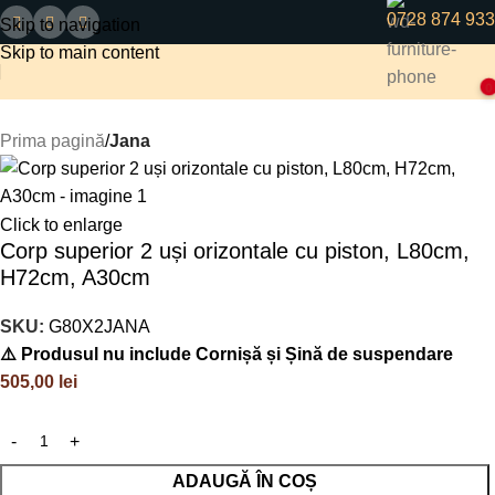
0728 874 933
Skip to navigation
Skip to main content
0
Prima pagină
Jana
Click to enlarge
Corp superior 2 uși orizontale cu piston, L80cm,
H72cm, A30cm
SKU:
G80X2JANA
⚠️ Produsul nu include Cornișă și Șină de suspendare
505,00
lei
ADAUGĂ ÎN COȘ