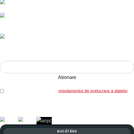
Livrare în toată România.
Ani de experiență,
calitate pe termen lung.
Adresa:
Str. Nucului nr. 28, Brașov
ABONEAZĂ-TE LA NEWSLETTER!
Am citit și sunt de acord cu
regulamentul de prelucrare a datelor
Legal: SICOREX SRL, RO7739702, J08/1102/1995
Copyright © 2026 Toate drepturile rezervate. Powered by
Italic.
BUCĂTĂRII