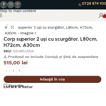
0728 874 933
Skip to navigation
Skip to main content
0
Prima pagină
Jana
Click to enlarge
Corp superior 2 uși cu scurgător, L80cm,
H72cm, A30cm
SKU:
GSU80JANA
⚠️ Produsul nu include Cornișă și Șină de suspendare
515,00
lei
Adaugă în coș
Favorite
Livrare si Retur