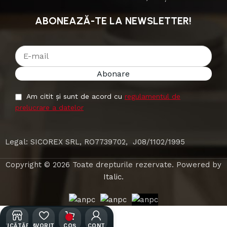
ABONEAZĂ-TE LA NEWSLETTER!
Am citit și sunt de acord cu
regulamentul de
prelucrare a datelor
Legal: SICOREX SRL, RO7739702, J08/1102/1995
Copyright © 2026 Toate drepturile rezervate. Powered by
Italic.
0
BUCĂTĂRII
FAVORITE
COȘ
CONT