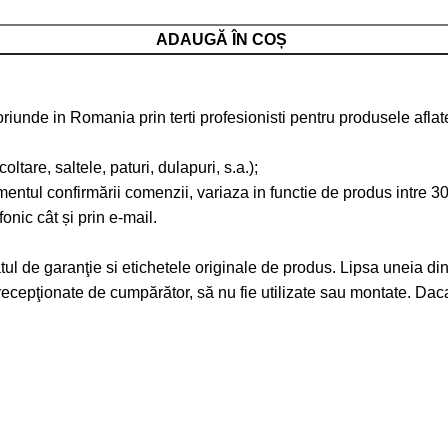
ADAUGĂ ÎN COȘ
 oriunde in Romania prin terti profesionisti pentru produsele afla
tare, saltele, paturi, dulapuri, s.a.);
omentul confirmării comenzii, variaza in functie de produs intre 30
fonic cât și prin e-mail.
catul de garanţie si etichetele originale de produs. Lipsa uneia 
st recepţionate de cumpărător, să nu fie utilizate sau montate. D