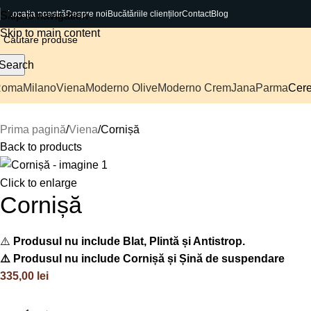
Locația noastră
Despre noi
Bucătăriile clienților
Contact
Blog
Skip to navigation
Skip to main content
Search
Roma
Milano
Viena
Moderno Olive
Moderno Crem
Jana
Parma
Cere
Prima pagină
Viena
Cornișă
Back to products
Click to enlarge
Cornișă
⚠️
Produsul nu include Blat, Plintă și Antistrop.
⚠️ Produsul nu include Cornișă și Șină de suspendare
335,00
lei