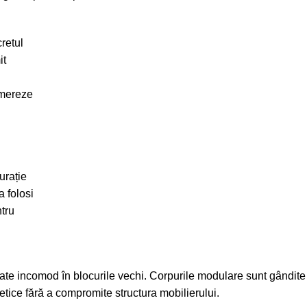
retul
it
omereze
urație
a folosi
tru
onate incomod în blocurile vechi. Corpurile modulare sunt gândite
etice fără a compromite structura mobilierului.