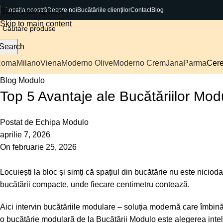
Locația noastră
Despre noi
Bucătăriile clienților
Contact
Blog
Skip to navigation
Skip to main content
Search
Roma
Milano
Viena
Moderno Olive
Moderno Crem
Jana
Parma
Cere
Blog Modulo
Top 5 Avantaje ale Bucătăriilor Mo
Postat de
Echipa Modulo
aprilie 7, 2026
On februarie 25, 2026
Locuiești la bloc și simți că spațiul din bucătărie nu este nicio
bucătării compacte, unde fiecare centimetru contează.
Aici intervin bucătăriile modulare – soluția modernă care îmbină f
o bucătărie modulară de la Bucătării Modulo este alegerea intel