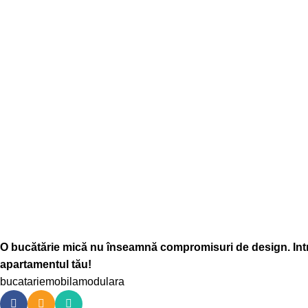
O bucătărie mică nu înseamnă compromisuri de design. Intră
apartamentul tău!
bucatarie
mobila
modulara