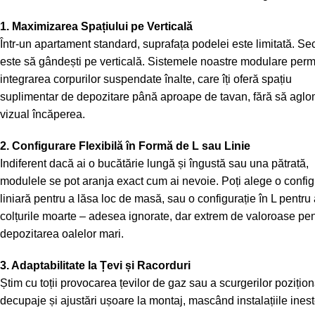
1. Maximizarea Spațiului pe Verticală
Într-un apartament standard, suprafața podelei este limitată. Sec
este să gândești pe verticală. Sistemele noastre modulare perm
integrarea corpurilor suspendate înalte, care îți oferă spațiu
suplimentar de depozitare până aproape de tavan, fără să agl
vizual încăperea.
2. Configurare Flexibilă în Formă de L sau Linie
Indiferent dacă ai o bucătărie lungă și îngustă sau una pătrată,
modulele se pot aranja exact cum ai nevoie. Poți alege o config
liniară pentru a lăsa loc de masă, sau o configurație în L pentru 
colțurile moarte – adesea ignorate, dar extrem de valoroase pen
depozitarea oalelor mari.
3. Adaptabilitate la Țevi și Racorduri
Știm cu toții provocarea țevilor de gaz sau a scurgerilor poziți
decupaje și ajustări ușoare la montaj, mascând instalațiile inest