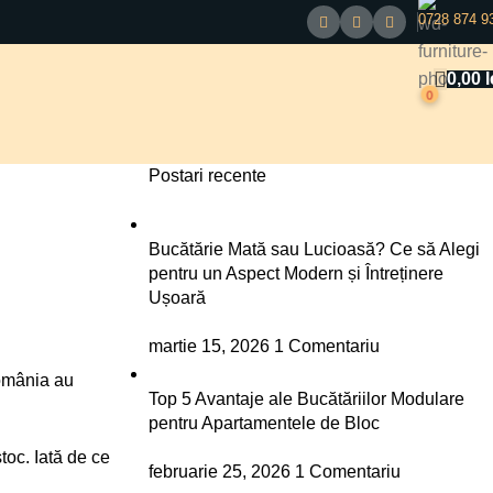
0728 874 9
0,00
l
0
Postari recente
Bucătărie Mată sau Lucioasă? Ce să Alegi
pentru un Aspect Modern și Întreținere
Ușoară
martie 15, 2026
1 Comentariu
România au
Top 5 Avantaje ale Bucătăriilor Modulare
pentru Apartamentele de Bloc
toc. Iată de ce
februarie 25, 2026
1 Comentariu