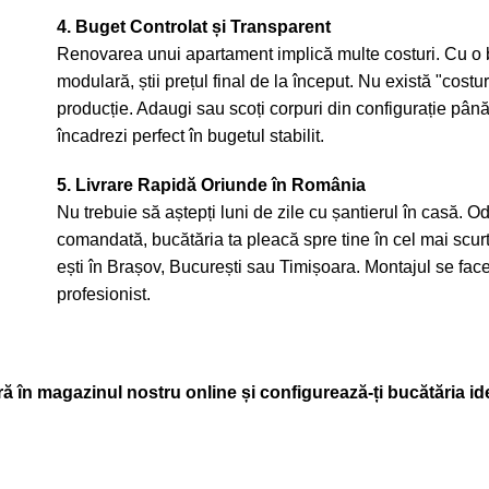
4. Buget Controlat și Transparent
Renovarea unui apartament implică multe costuri. Cu o 
modulară, știi prețul final de la început. Nu există "cost
producție. Adaugi sau scoți corpuri din configurație pân
încadrezi perfect în bugetul stabilit.
5. Livrare Rapidă Oriunde în România
Nu trebuie să aștepți luni de zile cu șantierul în casă. O
comandată, bucătăria ta pleacă spre tine în cel mai scurt 
ești în Brașov, București sau Timișoara. Montajul se face 
profesionist.
 în magazinul nostru online și configurează-ți bucătăria id