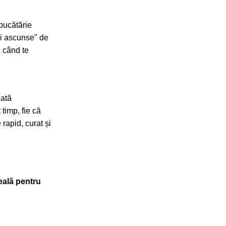
bucătărie
uri ascunse" de
ă când te
dată
timp, fie că
rapid, curat și
eală pentru