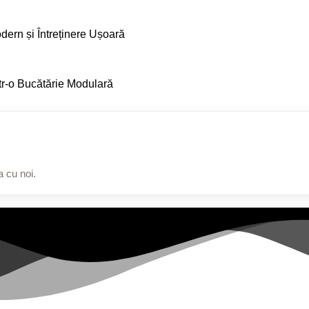
ern și Întreținere Ușoară
tr-o Bucătărie Modulară
 cu noi.