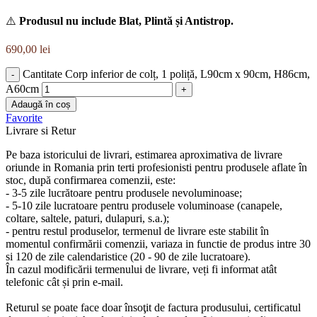
⚠️
Produsul nu include Blat, Plintă și Antistrop.
690,00
lei
Cantitate Corp inferior de colț, 1 poliță, L90cm x 90cm, H86cm,
A60cm
Adaugă în coș
Favorite
Livrare si Retur
Pe baza istoricului de livrari, estimarea aproximativa de livrare
oriunde in Romania prin terti profesionisti pentru produsele aflate în
stoc, după confirmarea comenzii, este:
- 3-5 zile lucrătoare pentru produsele nevoluminoase;
- 5-10 zile lucratoare pentru produsele voluminoase (canapele,
coltare, saltele, paturi, dulapuri, s.a.);
- pentru restul produselor, termenul de livrare este stabilit în
momentul confirmării comenzii, variaza in functie de produs intre 30
si 120 de zile calendaristice (20 - 90 de zile lucratoare).
În cazul modificării termenului de livrare, veți fi informat atât
telefonic cât și prin e-mail.
Returul se poate face doar însoţit de factura produsului, certificatul