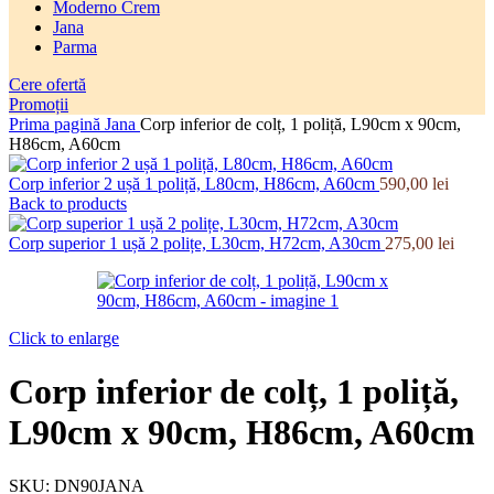
Moderno Crem
Jana
Parma
Cere ofertă
Promoții
Prima pagină
Jana
Corp inferior de colț, 1 poliță, L90cm x 90cm,
H86cm, A60cm
Corp inferior 2 ușă 1 poliță, L80cm, H86cm, A60cm
590,00
lei
Back to products
Corp superior 1 ușă 2 polițe, L30cm, H72cm, A30cm
275,00
lei
Click to enlarge
Corp inferior de colț, 1 poliță,
L90cm x 90cm, H86cm, A60cm
SKU:
DN90JANA