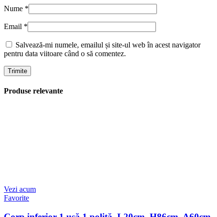
Nume
*
Email
*
Salvează-mi numele, emailul și site-ul web în acest navigator
pentru data viitoare când o să comentez.
Produse relevante
Vezi acum
Favorite
Corp inferior 1 ușă 1 poliță, L20cm, H86cm, A60cm