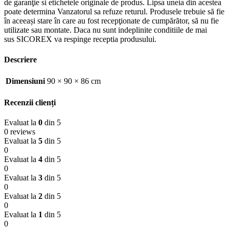
de garanţie si etichetele originale de produs. Lipsa uneia din acestea
poate determina Vanzatorul sa refuze returul. Produsele trebuie să fie
în aceeași stare în care au fost recepţionate de cumpărător, să nu fie
utilizate sau montate. Daca nu sunt indeplinite conditiile de mai
sus SICOREX va respinge receptia produsului.
Descriere
Dimensiuni
90 × 90 × 86 cm
Recenzii clienți
Evaluat la
0
din 5
0 reviews
Evaluat la
5
din 5
0
Evaluat la
4
din 5
0
Evaluat la
3
din 5
0
Evaluat la
2
din 5
0
Evaluat la
1
din 5
0