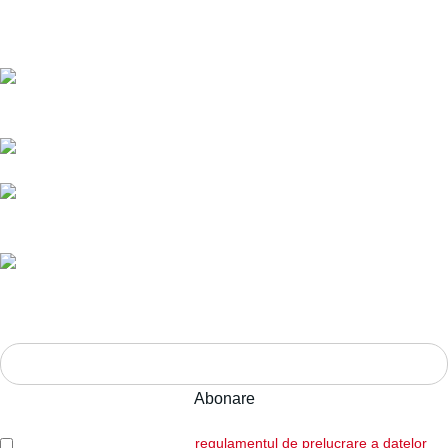
Politică de livrare și returnări
Nr. telefon:
0728 874 933
E-mail:
comenzi@bucatariimodulo.ro
Livrare în toată România.
Ani de experiență,
calitate pe termen lung.
Adresa:
Str. Nucului nr. 28, Brașov
ABONEAZĂ-TE LA NEWSLETTER!
Am citit și sunt de acord cu
regulamentul de prelucrare a datelor