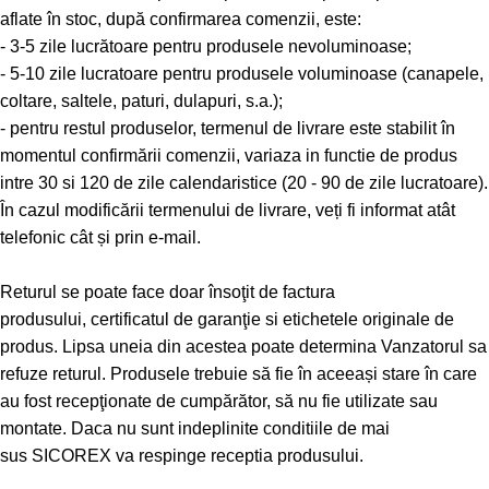
aflate în stoc, după confirmarea comenzii, este:
- 3-5 zile lucrătoare pentru produsele nevoluminoase;
- 5-10 zile lucratoare pentru produsele voluminoase (canapele,
coltare, saltele, paturi, dulapuri, s.a.);
- pentru restul produselor, termenul de livrare este stabilit în
momentul confirmării comenzii, variaza in functie de produs
intre 30 si 120 de zile calendaristice (20 - 90 de zile lucratoare).
În cazul modificării termenului de livrare, veți fi informat atât
telefonic cât și prin e-mail.
Returul se poate face doar însoţit de factura
produsului, certificatul de garanţie si etichetele originale de
produs. Lipsa uneia din acestea poate determina Vanzatorul sa
refuze returul. Produsele trebuie să fie în aceeași stare în care
au fost recepţionate de cumpărător, să nu fie utilizate sau
montate. Daca nu sunt indeplinite conditiile de mai
sus SICOREX va respinge receptia produsului.